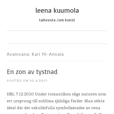
leena kuumola
Skip
to
taiteesta /om konst
content
Avainsana:
Kari Yli-Annala
En zon av tystnad
POSTED ON
30.4.2017
HBL 7.12.2010 Under romantiken sågs naturen som
ett ursprung till sublima själsliga färder. Man sökte
ideal där det oskuldsfulla symboliserades av rena