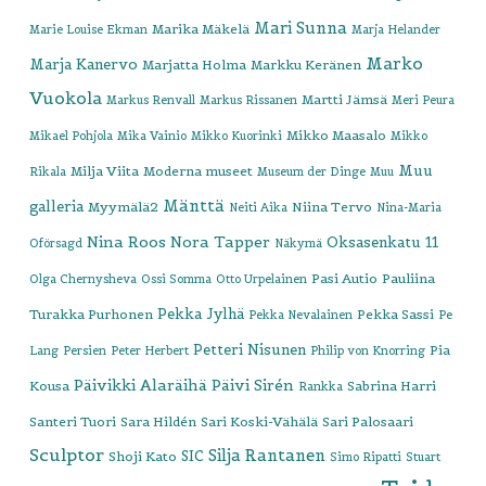
Mari Sunna
Marika Mäkelä
Marie Louise Ekman
Marja Helander
Marko
Marja Kanervo
Marjatta Holma
Markku Keränen
Vuokola
Martti Jämsä
Markus Renvall
Markus Rissanen
Meri Peura
Mikko Maasalo
Mikael Pohjola
Mika Vainio
Mikko Kuorinki
Mikko
Muu
Milja Viita
Moderna museet
Rikala
Museum der Dinge
Muu
Mänttä
galleria
Myymälä2
Niina Tervo
Neiti Aika
Nina-Maria
Nina Roos
Nora Tapper
Oksasenkatu 11
Oförsagd
Näkymä
Pasi Autio
Pauliina
Olga Chernysheva
Ossi Somma
Otto Urpelainen
Pekka Jylhä
Turakka Purhonen
Pekka Sassi
Pekka Nevalainen
Pe
Petteri Nisunen
Pia
Lang
Persien
Peter Herbert
Philip von Knorring
Päivikki Alaräihä
Päivi Sirén
Kousa
Sabrina Harri
Rankka
Santeri Tuori
Sara Hildén
Sari Koski-Vähälä
Sari Palosaari
Sculptor
Silja Rantanen
SIC
Shoji Kato
Simo Ripatti
Stuart