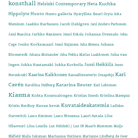
konsthall
Heta Kuchka
Helsinki Contemporary
Hippolyte
Huuto
Huuto galleria
Hyäryllistä
Ilmari Gryta
Inka
Jaakko Karhunen
Jacob Dahlgren
Nieminen
Jani Anders Purhonen
Jani Ruscica
Jarkko Räsänen
Johanna Ilvessalo
Jenni Eskola
John
Jouko Korkeasaari
Juhana
Cage
Jouni Kujansuu
Juha Menna
Blomstedt
Juha van
Juhana Moisander
Juha Pekka Matias Laakkonen
Jussi Heikkilä
Ingen
Jukka Hautamäki
Jukka Korkeila
Juuso
Kari
Kaarina Kaikkonen
Noronkoski
Kansallisteatterin Omapohja
Cavén
Katarina Reuter
Karoliina Hellberg
Kati Lehtonen
Kiasma
Kohta
Konstsalongen
Kristian Smeds
Kristiina Mäenpää
Kuvataideakatemia
Kuvan kevät
Kristin Nordhoy
Ladislas
Lauri Astala
Starewitch
Laura Könönen
Laura Wesamaa
Liisa
Hilasvuori
Liisa Lounila
Lux Helsinki / Lux IN
Maarit Mustonen
Maija
Marianna Uutinen
Blåfield
Maija Saksman
Marianne LIndberg de Geer