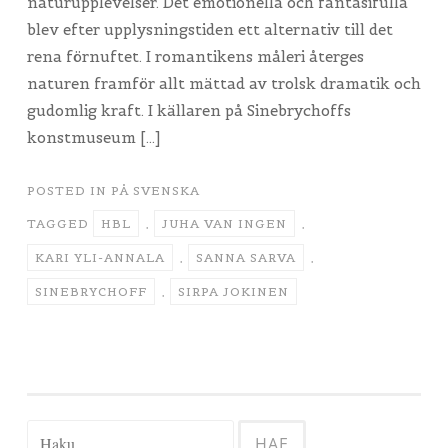
naturupplevelser. Det emotionella och fantasifulla
blev efter upplysningstiden ett alternativ till det
rena förnuftet. I romantikens måleri återges
naturen framför allt mättad av trolsk dramatik och
gudomlig kraft. I källaren på Sinebrychoffs
konstmuseum […]
POSTED IN
PÅ SVENSKA
TAGGED
HBL
,
JUHA VAN INGEN
,
KARI YLI-ANNALA
,
SANNA SARVA
,
SINEBRYCHOFF
,
SIRPA JOKINEN
Haku: