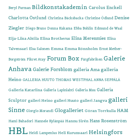
Bildkonstakademin
Carolus Enckell
Beryl Furman
Denise
Charlotta Östlund
Christina Bäcksbacka
Christine Ödlund
Ziegler
Diego Bruno
Donna Kukama
Ebba Bohlin
Edmund de Waal
Elina Merenmies
Eija-Liisa Ahtila
Elina Brotherus
Elina
Emma
Emma Rönnholm
Talvensaari
Elsa Salonen
Ernst Mether-
Forum Box
Galerie
Borgström
Fikret Atay
Färgfabriken
Anhava
Galerie Forsblom
galleria
galleria Ama
Heino
GALLERIA HUUTO THOMAS WESTPHAL ANNA SEPPÄLÄ
Galleria
Galleria Katariina
Galleria Lapinlahti
Galleria Muu
galleri
Sculptor
galleri Heino
galleri Huuto
galleri Jangva
Sinne
Glogalleriet
HAM
Göran Torrkulla
Giorgio Morandi
Hans Rosenström
Hannu Sirén
Hami Bahadori
Hannele Kylänpää
HBL
Helsingfors
Heli Kurunsaari
Heidi Lampenius