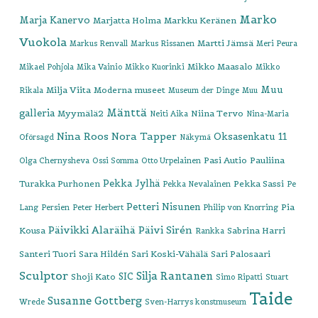
Marko
Marja Kanervo
Marjatta Holma
Markku Keränen
Vuokola
Martti Jämsä
Markus Renvall
Markus Rissanen
Meri Peura
Mikko Maasalo
Mikael Pohjola
Mika Vainio
Mikko Kuorinki
Mikko
Muu
Milja Viita
Moderna museet
Rikala
Museum der Dinge
Muu
Mänttä
galleria
Myymälä2
Niina Tervo
Neiti Aika
Nina-Maria
Nina Roos
Nora Tapper
Oksasenkatu 11
Oförsagd
Näkymä
Pasi Autio
Pauliina
Olga Chernysheva
Ossi Somma
Otto Urpelainen
Pekka Jylhä
Turakka Purhonen
Pekka Sassi
Pekka Nevalainen
Pe
Petteri Nisunen
Pia
Lang
Persien
Peter Herbert
Philip von Knorring
Päivikki Alaräihä
Päivi Sirén
Kousa
Sabrina Harri
Rankka
Santeri Tuori
Sara Hildén
Sari Koski-Vähälä
Sari Palosaari
Sculptor
Silja Rantanen
SIC
Shoji Kato
Simo Ripatti
Stuart
Taide
Susanne Gottberg
Wrede
Sven-Harrys konstmuseum