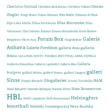
Denise
Charlotta Östlund
Christina Bäcksbacka
Christine Ödlund
Ziegler
Diego Bruno
Donna Kukama
Ebba Bohlin
Edmund de Waal
Elina Merenmies
Eija-Liisa Ahtila
Elina Brotherus
Elina
Emma
Emma Rönnholm
Talvensaari
Elsa Salonen
Ernst Mether-
Forum Box
Galerie
Borgström
Fikret Atay
Färgfabriken
Anhava
Galerie Forsblom
galleria
galleria Ama
Heino
GALLERIA HUUTO THOMAS WESTPHAL ANNA SEPPÄLÄ
Galleria
Galleria Katariina
Galleria Lapinlahti
Galleria Muu
galleri
Sculptor
galleri Heino
galleri Huuto
galleri Jangva
Sinne
Glogalleriet
HAM
Göran Torrkulla
Giorgio Morandi
Hans Rosenström
Hannu Sirén
Hami Bahadori
Hannele Kylänpää
HBL
Helsingfors
Heli Kurunsaari
Heidi Lampenius
konsthall
Heta Kuchka
Helsinki Contemporary