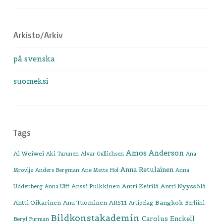
Arkisto/Arkiv
på svenska
suomeksi
Tags
Amos Anderson
Ai Weiwei
Aki Turunen
Alvar Gullichsen
Ana
Anna Retulainen
Mrovlje
Anders Bergman
Ane Mette Hol
Anna
Anssi Pulkkinen
Antti Keitilä
Antti Nyyssölä
Uddenberg
Anna Ulff
Antti Oikarinen
Anu Tuominen
ARS11
Bangkok
Artipelag
Berliini
Bildkonstakademin
Carolus Enckell
Beryl Furman