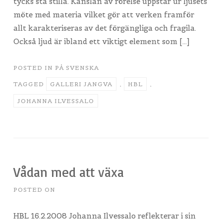
tycks stå stilla. Känslan av rörelse uppstår ur ljusets
möte med materia vilket gör att verken framför
allt karakteriseras av det förgängliga och fragila.
Också ljud är ibland ett viktigt element som […]
POSTED IN
PÅ SVENSKA
TAGGED
GALLERI JANGVA
,
HBL
,
JOHANNA ILVESSALO
Vådan med att växa
POSTED ON
HBL 16.2.2008 Johanna Ilvessalo reflekterar i sin