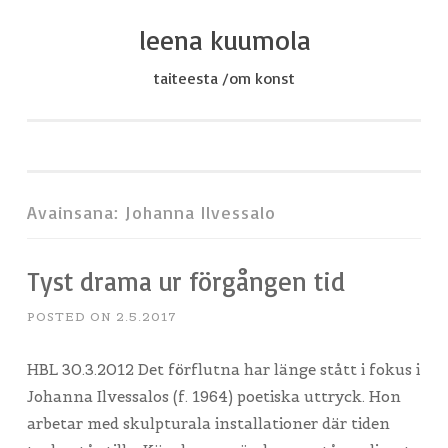
leena kuumola
Skip
to
taiteesta /om konst
content
Avainsana:
Johanna Ilvessalo
Tyst drama ur förgången tid
POSTED ON
2.5.2017
HBL 30.3.2012 Det förflutna har länge stått i fokus i
Johanna Ilvessalos (f. 1964) poetiska uttryck. Hon
arbetar med skulpturala installationer där tiden