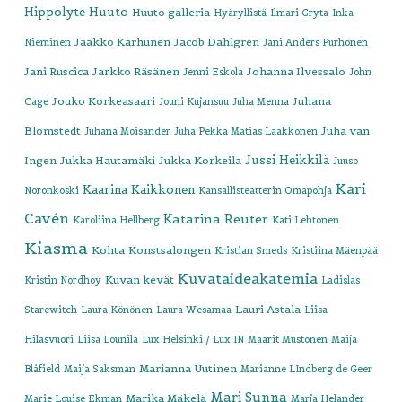
Hippolyte
Huuto
Huuto galleria
Hyäryllistä
Ilmari Gryta
Inka
Jaakko Karhunen
Jacob Dahlgren
Nieminen
Jani Anders Purhonen
Jani Ruscica
Jarkko Räsänen
Johanna Ilvessalo
Jenni Eskola
John
Jouko Korkeasaari
Juhana
Cage
Jouni Kujansuu
Juha Menna
Blomstedt
Juha van
Juhana Moisander
Juha Pekka Matias Laakkonen
Jussi Heikkilä
Ingen
Jukka Hautamäki
Jukka Korkeila
Juuso
Kari
Kaarina Kaikkonen
Noronkoski
Kansallisteatterin Omapohja
Cavén
Katarina Reuter
Karoliina Hellberg
Kati Lehtonen
Kiasma
Kohta
Konstsalongen
Kristian Smeds
Kristiina Mäenpää
Kuvataideakatemia
Kuvan kevät
Kristin Nordhoy
Ladislas
Lauri Astala
Starewitch
Laura Könönen
Laura Wesamaa
Liisa
Hilasvuori
Liisa Lounila
Lux Helsinki / Lux IN
Maarit Mustonen
Maija
Marianna Uutinen
Blåfield
Maija Saksman
Marianne LIndberg de Geer
Mari Sunna
Marika Mäkelä
Marie Louise Ekman
Marja Helander