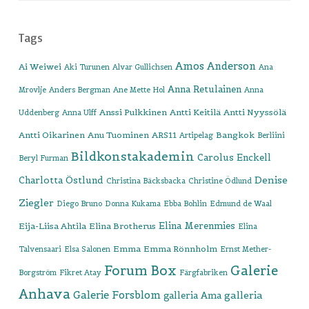
Tags
Amos Anderson
Ai Weiwei
Aki Turunen
Alvar Gullichsen
Ana
Anna Retulainen
Mrovlje
Anders Bergman
Ane Mette Hol
Anna
Anssi Pulkkinen
Antti Keitilä
Antti Nyyssölä
Uddenberg
Anna Ulff
Antti Oikarinen
Anu Tuominen
ARS11
Bangkok
Artipelag
Berliini
Bildkonstakademin
Carolus Enckell
Beryl Furman
Denise
Charlotta Östlund
Christina Bäcksbacka
Christine Ödlund
Ziegler
Diego Bruno
Donna Kukama
Ebba Bohlin
Edmund de Waal
Elina Merenmies
Eija-Liisa Ahtila
Elina Brotherus
Elina
Emma
Emma Rönnholm
Talvensaari
Elsa Salonen
Ernst Mether-
Forum Box
Galerie
Borgström
Fikret Atay
Färgfabriken
Anhava
Galerie Forsblom
galleria
galleria Ama