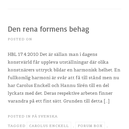
Den rena formens behag
POSTED ON
HBL 17.4.2010 Det är sällan man i dagens
konstvärld får uppleva utställningar där olika
konstnärers uttryck bildar en harmonisk helhet. En
fullkomlig harmoni är svår att få till stånd men nu
har Carolus Enckell och Hannu Sirén till en del
lyckats med det. Deras respektive arbeten finner
varandra på ett fint sätt. Grunden till detta […]
POSTED IN
PÅ SVENSKA
TAGGED
CAROLUS ENCKELL
,
FORUM BOX
,