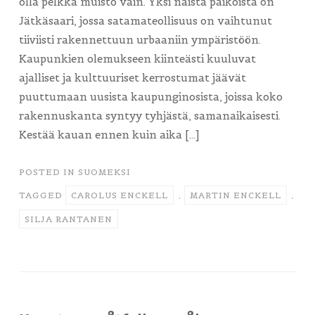
olla pelkkä muisto vain. Yksi näistä paikoista on
Jätkäsaari, jossa satamateollisuus on vaihtunut
tiiviisti rakennettuun urbaaniin ympäristöön.
Kaupunkien olemukseen kiinteästi kuuluvat
ajalliset ja kulttuuriset kerrostumat jäävät
puuttumaan uusista kaupunginosista, joissa koko
rakennuskanta syntyy tyhjästä, samanaikaisesti.
Kestää kauan ennen kuin aika […]
POSTED IN
SUOMEKSI
TAGGED
CAROLUS ENCKELL
,
MARTIN ENCKELL
,
SILJA RANTANEN