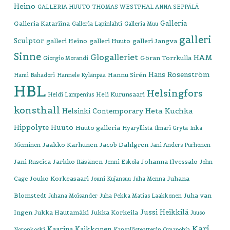
Heino
GALLERIA HUUTO THOMAS WESTPHAL ANNA SEPPÄLÄ
Galleria
Galleria Katariina
Galleria Lapinlahti
Galleria Muu
galleri
Sculptor
galleri Heino
galleri Huuto
galleri Jangva
Sinne
Glogalleriet
HAM
Göran Torrkulla
Giorgio Morandi
Hans Rosenström
Hannu Sirén
Hami Bahadori
Hannele Kylänpää
HBL
Helsingfors
Heli Kurunsaari
Heidi Lampenius
konsthall
Heta Kuchka
Helsinki Contemporary
Hippolyte
Huuto
Huuto galleria
Hyäryllistä
Ilmari Gryta
Inka
Jaakko Karhunen
Jacob Dahlgren
Nieminen
Jani Anders Purhonen
Jani Ruscica
Jarkko Räsänen
Johanna Ilvessalo
Jenni Eskola
John
Jouko Korkeasaari
Juhana
Cage
Jouni Kujansuu
Juha Menna
Blomstedt
Juha van
Juhana Moisander
Juha Pekka Matias Laakkonen
Jussi Heikkilä
Ingen
Jukka Hautamäki
Jukka Korkeila
Juuso
Kari
Kaarina Kaikkonen
Noronkoski
Kansallisteatterin Omapohja