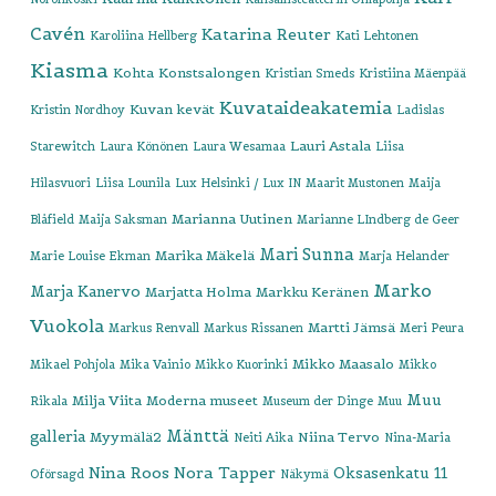
Cavén
Katarina Reuter
Karoliina Hellberg
Kati Lehtonen
Kiasma
Kohta
Konstsalongen
Kristian Smeds
Kristiina Mäenpää
Kuvataideakatemia
Kuvan kevät
Kristin Nordhoy
Ladislas
Lauri Astala
Starewitch
Laura Könönen
Laura Wesamaa
Liisa
Hilasvuori
Liisa Lounila
Lux Helsinki / Lux IN
Maarit Mustonen
Maija
Marianna Uutinen
Blåfield
Maija Saksman
Marianne LIndberg de Geer
Mari Sunna
Marika Mäkelä
Marie Louise Ekman
Marja Helander
Marko
Marja Kanervo
Marjatta Holma
Markku Keränen
Vuokola
Martti Jämsä
Markus Renvall
Markus Rissanen
Meri Peura
Mikko Maasalo
Mikael Pohjola
Mika Vainio
Mikko Kuorinki
Mikko
Muu
Milja Viita
Moderna museet
Rikala
Museum der Dinge
Muu
Mänttä
galleria
Myymälä2
Niina Tervo
Neiti Aika
Nina-Maria
Nina Roos
Nora Tapper
Oksasenkatu 11
Oförsagd
Näkymä