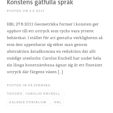
Konstens gåtfulla språk
POSTED ON
2.5.2017
HBL 27.8.2011 Geometriska former i konsten ger
upphov till ett uttryck som tycks vara ytterst
behärskat. I stället för att gestalta verkligheten så
som den uppenbarar sig söker man genom
abstraktion åstadkomma en reduktion där allt
onödigt uteslutits. Carolus Enckell har under hela
sin långa konstnärsbana ägnat sig åt ett finstämt
uttryck där färgens väsen […]
POSTED IN
PÅ SVENSKA
TAGGED
CAROLUS ENCKELL
,
GALERIE FORSBLOM
,
HBL