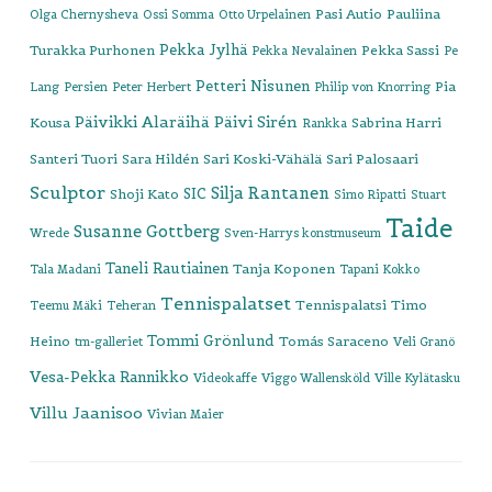
Pasi Autio
Pauliina
Olga Chernysheva
Ossi Somma
Otto Urpelainen
Pekka Jylhä
Turakka Purhonen
Pekka Sassi
Pekka Nevalainen
Pe
Petteri Nisunen
Pia
Lang
Persien
Peter Herbert
Philip von Knorring
Päivikki Alaräihä
Päivi Sirén
Kousa
Sabrina Harri
Rankka
Santeri Tuori
Sara Hildén
Sari Koski-Vähälä
Sari Palosaari
Sculptor
Silja Rantanen
SIC
Shoji Kato
Simo Ripatti
Stuart
Taide
Susanne Gottberg
Wrede
Sven-Harrys konstmuseum
Taneli Rautiainen
Tanja Koponen
Tala Madani
Tapani Kokko
Tennispalatset
Tennispalatsi
Timo
Teemu Mäki
Teheran
Tommi Grönlund
Heino
Tomás Saraceno
tm-galleriet
Veli Granö
Vesa-Pekka Rannikko
Videokaffe
Viggo Wallensköld
Ville Kylätasku
Villu Jaanisoo
Vivian Maier