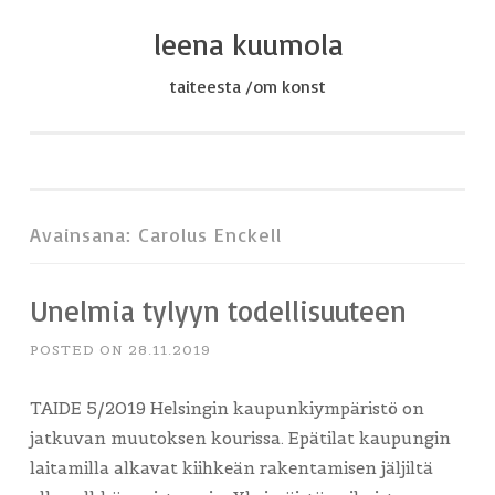
leena kuumola
Skip
to
taiteesta /om konst
content
Avainsana:
Carolus Enckell
Unelmia tylyyn todellisuuteen
POSTED ON
28.11.2019
TAIDE 5/2019 Helsingin kaupunkiympäristö on
jatkuvan muutoksen kourissa. Epätilat kaupungin
laitamilla alkavat kiihkeän rakentamisen jäljiltä