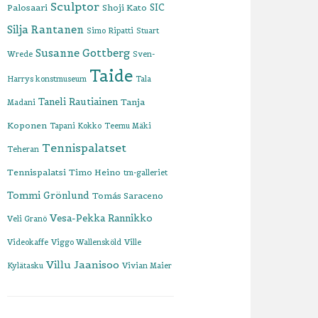
Sculptor
SIC
Palosaari
Shoji Kato
Silja Rantanen
Simo Ripatti
Stuart
Susanne Gottberg
Wrede
Sven-
Taide
Harrys konstmuseum
Tala
Taneli Rautiainen
Tanja
Madani
Koponen
Tapani Kokko
Teemu Mäki
Tennispalatset
Teheran
Tennispalatsi
Timo Heino
tm-galleriet
Tommi Grönlund
Tomás Saraceno
Vesa-Pekka Rannikko
Veli Granö
Videokaffe
Viggo Wallensköld
Ville
Villu Jaanisoo
Kylätasku
Vivian Maier