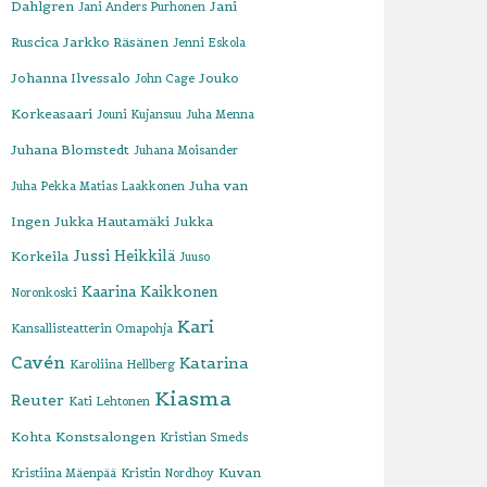
Dahlgren
Jani
Jani Anders Purhonen
Ruscica
Jarkko Räsänen
Jenni Eskola
Johanna Ilvessalo
Jouko
John Cage
Korkeasaari
Jouni Kujansuu
Juha Menna
Juhana Blomstedt
Juhana Moisander
Juha van
Juha Pekka Matias Laakkonen
Ingen
Jukka Hautamäki
Jukka
Jussi Heikkilä
Korkeila
Juuso
Kaarina Kaikkonen
Noronkoski
Kari
Kansallisteatterin Omapohja
Cavén
Katarina
Karoliina Hellberg
Kiasma
Reuter
Kati Lehtonen
Kohta
Konstsalongen
Kristian Smeds
Kuvan
Kristiina Mäenpää
Kristin Nordhoy