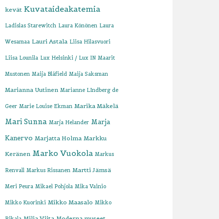
Kuvataideakatemia
kevät
Ladislas Starewitch
Laura Könönen
Laura
Lauri Astala
Wesamaa
Liisa Hilasvuori
Liisa Lounila
Lux Helsinki / Lux IN
Maarit
Mustonen
Maija Blåfield
Maija Saksman
Marianna Uutinen
Marianne LIndberg de
Marika Mäkelä
Geer
Marie Louise Ekman
Mari Sunna
Marja
Marja Helander
Kanervo
Marjatta Holma
Markku
Marko Vuokola
Keränen
Markus
Martti Jämsä
Renvall
Markus Rissanen
Meri Peura
Mikael Pohjola
Mika Vainio
Mikko Maasalo
Mikko Kuorinki
Mikko
Milja Viita
Moderna museet
Rikala