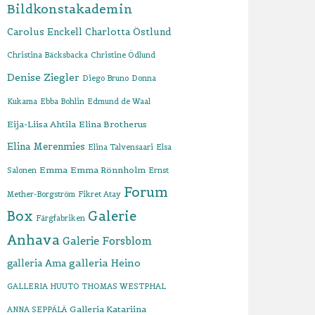
Bildkonstakademin
Carolus Enckell
Charlotta Östlund
Christina Bäcksbacka
Christine Ödlund
Denise Ziegler
Diego Bruno
Donna
Kukama
Ebba Bohlin
Edmund de Waal
Eija-Liisa Ahtila
Elina Brotherus
Elina Merenmies
Elina Talvensaari
Elsa
Emma
Emma Rönnholm
Salonen
Ernst
Forum
Mether-Borgström
Fikret Atay
Box
Galerie
Färgfabriken
Anhava
Galerie Forsblom
galleria Heino
galleria Ama
GALLERIA HUUTO THOMAS WESTPHAL
Galleria Katariina
ANNA SEPPÄLÄ