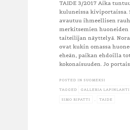
TAIDE 3/2017 Aika tuntu
kuluneissa kiviportaissa.
avautuu ihmeellisen rau
merkitsemien huoneiden t
taiteilijan näyttelyä. No
ovat kukin omassa huonee
eheän, paikan ehdoilla to
kokonaisuuden. Jo portai
POSTED IN
SUOMEKSI
TAGGED
GALLERIA LAPINLAHTI
SIMO RIPATTI
,
TAIDE