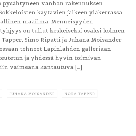
u pysähtyneen vanhan rakennuksen
 Sokkeloisten käytävien jälkeen yläkerrassa
hallinen maailma. Menneisyyden
yhjyys on tullut keskeiseksi osaksi kolmen
ra Tapper, Simo Ripatti ja Juhana Moisander
ssaan tehneet Lapinlahden galleriaan
teutetun ja yhdessä hyvin toimivan
siin vaimeana kantautuva […]
,
JUHANA MOISANDER
,
NORA TAPPER
,