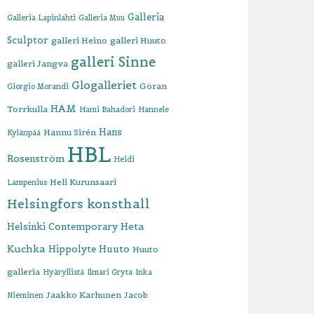
Galleria
Galleria Lapinlahti
Galleria Muu
Sculptor
galleri Heino
galleri Huuto
galleri Sinne
galleri Jangva
Glogalleriet
Göran
Giorgio Morandi
HAM
Torrkulla
Hami Bahadori
Hannele
Hans
Hannu Sirén
Kylänpää
HBL
Rosenström
Heidi
Heli Kurunsaari
Lampenius
Helsingfors konsthall
Heta
Helsinki Contemporary
Kuchka
Hippolyte
Huuto
Huuto
galleria
Hyäryllistä
Ilmari Gryta
Inka
Jaakko Karhunen
Jacob
Nieminen