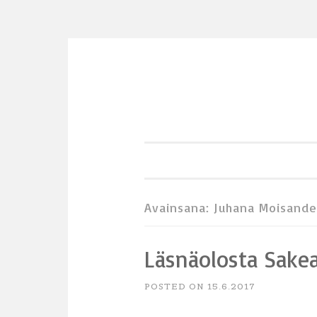
Skip
to
content
Avainsana:
Juhana Moisande
Läsnäolosta Sake
POSTED ON
15.6.2017