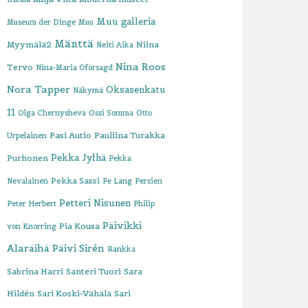
Muu galleria
Museum der Dinge
Muu
Mänttä
Myymälä2
Niina
Neiti Aika
Nina Roos
Tervo
Nina-Maria Oförsagd
Nora Tapper
Oksasenkatu
Näkymä
11
Olga Chernysheva
Ossi Somma
Otto
Pasi Autio
Pauliina Turakka
Urpelainen
Pekka Jylhä
Purhonen
Pekka
Pekka Sassi
Nevalainen
Pe Lang
Persien
Petteri Nisunen
Peter Herbert
Philip
Päivikki
Pia Kousa
von Knorring
Alaräihä
Päivi Sirén
Rankka
Sabrina Harri
Santeri Tuori
Sara
Hildén
Sari Koski-Vähälä
Sari