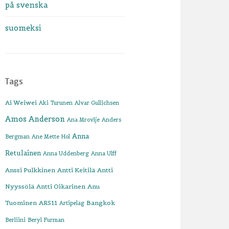
på svenska
suomeksi
Tags
Ai Weiwei
Aki Turunen
Alvar Gullichsen
Amos Anderson
Ana Mrovlje
Anders
Anna
Bergman
Ane Mette Hol
Retulainen
Anna Uddenberg
Anna Ulff
Anssi Pulkkinen
Antti Keitilä
Antti
Nyyssölä
Antti Oikarinen
Anu
Tuominen
ARS11
Bangkok
Artipelag
Berliini
Beryl Furman