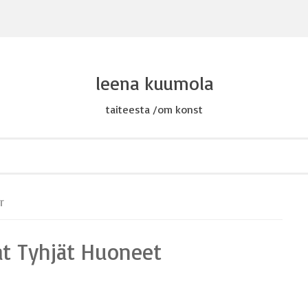
leena kuumola
taiteesta /om konst
r
at Tyhjät Huoneet