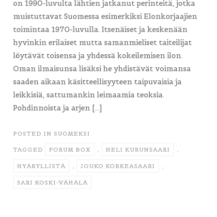
on 1990-luvulta lähtien jatkanut perinteitä, jotka
muistuttavat Suomessa esimerkiksi Elonkorjaajien
toimintaa 1970-luvulla. Itsenäiset ja keskenään
hyvinkin erilaiset mutta samanmieliset taiteilijat
löytävät toisensa ja yhdessä kokeilemisen ilon.
Oman ilmaisunsa lisäksi he yhdistävät voimansa
saaden aikaan käsitteellisyyteen taipuvaisia ja
leikkisiä, sattumankin leimaamia teoksia.
Pohdinnoista ja arjen […]
POSTED IN
SUOMEKSI
TAGGED
FORUM BOX
,
HELI KURUNSAARI
,
HYÄRYLLISTÄ
,
JOUKO KORKEASAARI
,
SARI KOSKI-VÄHÄLÄ