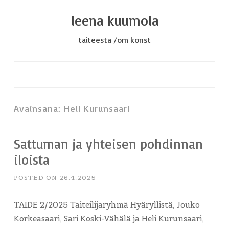
leena kuumola
Skip
to
taiteesta /om konst
content
Avainsana:
Heli Kurunsaari
Sattuman ja yhteisen pohdinnan
iloista
POSTED ON
26.4.2025
TAIDE 2/2025 Taiteilijaryhmä Hyäryllistä, Jouko
Korkeasaari, Sari Koski-Vähälä ja Heli Kurunsaari,