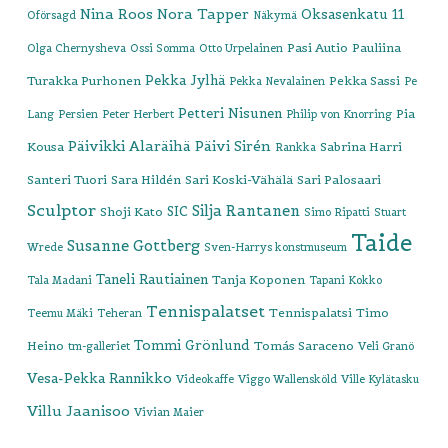
Nina Roos
Nora Tapper
Oksasenkatu 11
Oförsagd
Näkymä
Pasi Autio
Pauliina
Olga Chernysheva
Ossi Somma
Otto Urpelainen
Pekka Jylhä
Turakka Purhonen
Pekka Sassi
Pekka Nevalainen
Pe
Petteri Nisunen
Pia
Lang
Persien
Peter Herbert
Philip von Knorring
Päivikki Alaräihä
Päivi Sirén
Kousa
Sabrina Harri
Rankka
Santeri Tuori
Sara Hildén
Sari Koski-Vähälä
Sari Palosaari
Sculptor
Silja Rantanen
SIC
Shoji Kato
Simo Ripatti
Stuart
Taide
Susanne Gottberg
Wrede
Sven-Harrys konstmuseum
Taneli Rautiainen
Tanja Koponen
Tala Madani
Tapani Kokko
Tennispalatset
Tennispalatsi
Timo
Teemu Mäki
Teheran
Tommi Grönlund
Heino
Tomás Saraceno
tm-galleriet
Veli Granö
Vesa-Pekka Rannikko
Videokaffe
Viggo Wallensköld
Ville Kylätasku
Villu Jaanisoo
Vivian Maier