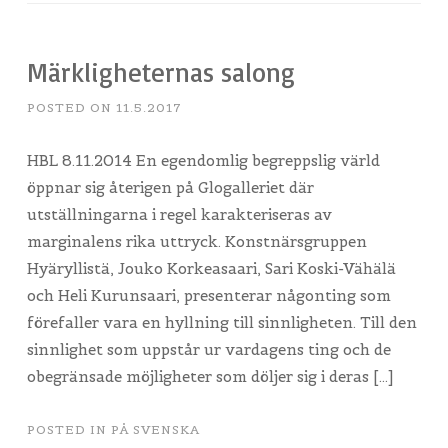
Märkligheternas salong
POSTED ON
11.5.2017
HBL 8.11.2014 En egendomlig begreppslig värld
öppnar sig återigen på Glogalleriet där
utställningarna i regel karakteriseras av
marginalens rika uttryck. Konstnärsgruppen
Hyäryllistä, Jouko Korkeasaari, Sari Koski-Vähälä
och Heli Kurunsaari, presenterar någonting som
förefaller vara en hyllning till sinnligheten. Till den
sinnlighet som uppstår ur vardagens ting och de
obegränsade möjligheter som döljer sig i deras […]
POSTED IN
PÅ SVENSKA