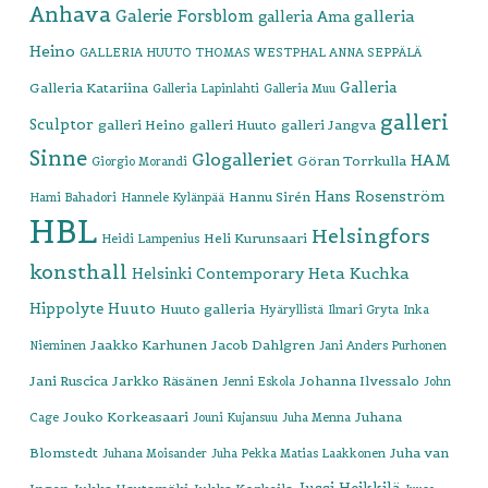
Anhava
Galerie Forsblom
galleria
galleria Ama
Heino
GALLERIA HUUTO THOMAS WESTPHAL ANNA SEPPÄLÄ
Galleria
Galleria Katariina
Galleria Lapinlahti
Galleria Muu
galleri
Sculptor
galleri Heino
galleri Huuto
galleri Jangva
Sinne
Glogalleriet
HAM
Göran Torrkulla
Giorgio Morandi
Hans Rosenström
Hannu Sirén
Hami Bahadori
Hannele Kylänpää
HBL
Helsingfors
Heli Kurunsaari
Heidi Lampenius
konsthall
Heta Kuchka
Helsinki Contemporary
Hippolyte
Huuto
Huuto galleria
Hyäryllistä
Ilmari Gryta
Inka
Jaakko Karhunen
Jacob Dahlgren
Nieminen
Jani Anders Purhonen
Jani Ruscica
Jarkko Räsänen
Johanna Ilvessalo
Jenni Eskola
John
Jouko Korkeasaari
Juhana
Cage
Jouni Kujansuu
Juha Menna
Blomstedt
Juha van
Juhana Moisander
Juha Pekka Matias Laakkonen