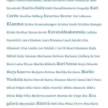
Jussi Heikkilä
Ingen
Jukka Hautamäki
Jukka Korkeila
Juuso
Kari
Kaarina Kaikkonen
Noronkoski
Kansallisteatterin Omapohja
Cavén
Katarina Reuter
Karoliina Hellberg
Kati Lehtonen
Kiasma
Kohta
Konstsalongen
Kristian Smeds
Kristiina Mäenpää
Kuvataideakatemia
Kuvan kevät
Kristin Nordhoy
Ladislas
Lauri Astala
Starewitch
Laura Könönen
Laura Wesamaa
Liisa
Hilasvuori
Liisa Lounila
Lux Helsinki / Lux IN
Maarit Mustonen
Maija
Marianna Uutinen
Blåfield
Maija Saksman
Marianne LIndberg de Geer
Mari Sunna
Marika Mäkelä
Marie Louise Ekman
Marja Helander
Marko
Marja Kanervo
Marjatta Holma
Markku Keränen
Vuokola
Martti Jämsä
Markus Renvall
Markus Rissanen
Meri Peura
Mikko Maasalo
Mikael Pohjola
Mika Vainio
Mikko Kuorinki
Mikko
Muu
Milja Viita
Moderna museet
Rikala
Museum der Dinge
Muu
Mänttä
galleria
Myymälä2
Niina Tervo
Neiti Aika
Nina-Maria