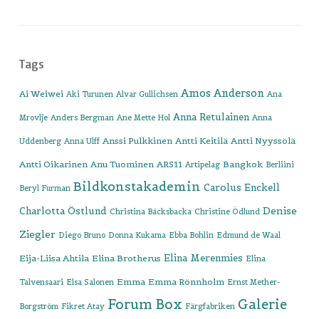
Tags
Amos Anderson
Ai Weiwei
Aki Turunen
Alvar Gullichsen
Ana
Anna Retulainen
Mrovlje
Anders Bergman
Ane Mette Hol
Anna
Anssi Pulkkinen
Antti Keitilä
Antti Nyyssölä
Uddenberg
Anna Ulff
Antti Oikarinen
Anu Tuominen
ARS11
Bangkok
Artipelag
Berliini
Bildkonstakademin
Carolus Enckell
Beryl Furman
Denise
Charlotta Östlund
Christina Bäcksbacka
Christine Ödlund
Ziegler
Diego Bruno
Donna Kukama
Ebba Bohlin
Edmund de Waal
Elina Merenmies
Eija-Liisa Ahtila
Elina Brotherus
Elina
Emma
Emma Rönnholm
Talvensaari
Elsa Salonen
Ernst Mether-
Forum Box
Galerie
Borgström
Fikret Atay
Färgfabriken