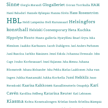
Sinne
Glogalleriet
HAM
Göran Torrkulla
Giorgio Morandi
Hans Rosenström
Hannu Sirén
Hami Bahadori
Hannele Kylänpää
HBL
Helsingfors
Heli Kurunsaari
Heidi Lampenius
konsthall
Heta Kuchka
Helsinki Contemporary
Hippolyte
Huuto
Huuto galleria
Hyäryllistä
Ilmari Gryta
Inka
Jaakko Karhunen
Jacob Dahlgren
Nieminen
Jani Anders Purhonen
Jani Ruscica
Jarkko Räsänen
Johanna Ilvessalo
Jenni Eskola
John
Jouko Korkeasaari
Juhana
Cage
Jouni Kujansuu
Juha Menna
Blomstedt
Juha van
Juhana Moisander
Juha Pekka Matias Laakkonen
Jussi Heikkilä
Ingen
Jukka Hautamäki
Jukka Korkeila
Juuso
Kari
Kaarina Kaikkonen
Noronkoski
Kansallisteatterin Omapohja
Cavén
Katarina Reuter
Karoliina Hellberg
Kati Lehtonen
Kiasma
Kohta
Konstsalongen
Kristian Smeds
Kristiina Mäenpää