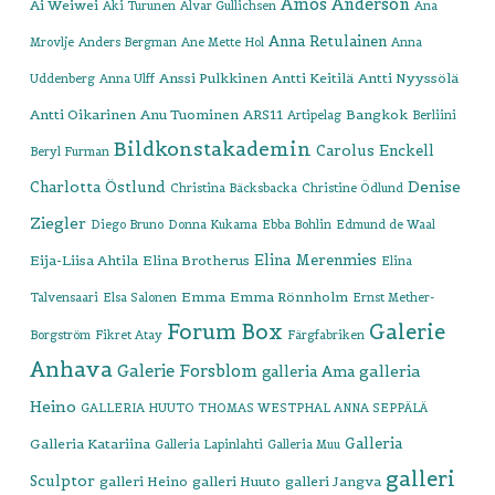
Amos Anderson
Ai Weiwei
Aki Turunen
Alvar Gullichsen
Ana
Anna Retulainen
Mrovlje
Anders Bergman
Ane Mette Hol
Anna
Anssi Pulkkinen
Antti Keitilä
Antti Nyyssölä
Uddenberg
Anna Ulff
Antti Oikarinen
Anu Tuominen
ARS11
Bangkok
Artipelag
Berliini
Bildkonstakademin
Carolus Enckell
Beryl Furman
Denise
Charlotta Östlund
Christina Bäcksbacka
Christine Ödlund
Ziegler
Diego Bruno
Donna Kukama
Ebba Bohlin
Edmund de Waal
Elina Merenmies
Eija-Liisa Ahtila
Elina Brotherus
Elina
Emma
Emma Rönnholm
Talvensaari
Elsa Salonen
Ernst Mether-
Forum Box
Galerie
Borgström
Fikret Atay
Färgfabriken
Anhava
Galerie Forsblom
galleria
galleria Ama
Heino
GALLERIA HUUTO THOMAS WESTPHAL ANNA SEPPÄLÄ
Galleria
Galleria Katariina
Galleria Lapinlahti
Galleria Muu
galleri
Sculptor
galleri Heino
galleri Huuto
galleri Jangva