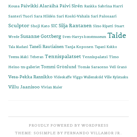
Päivikki Alaräihä
Päivi Sirén
Kousa
Sabrina Harri
Rankka
Santeri Tuori
Sara Hildén
Sari Koski-Vähälä
Sari Palosaari
Sculptor
Silja Rantanen
SIC
Shoji Kato
Simo Ripatti
Stuart
Taide
Susanne Gottberg
Wrede
Sven-Harrys konstmuseum
Taneli Rautiainen
Tanja Koponen
Tala Madani
Tapani Kokko
Tennispalatset
Tennispalatsi
Timo
Teemu Mäki
Teheran
Tommi Grönlund
Heino
Tomás Saraceno
tm-galleriet
Veli Granö
Vesa-Pekka Rannikko
Videokaffe
Viggo Wallensköld
Ville Kylätasku
Villu Jaanisoo
Vivian Maier
PROUDLY POWERED BY WORDPRESS
THEME: SOSIMPLE BY
FERNANDO VILLAMOR JR.
.