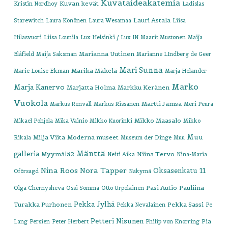
Kuvataideakatemia
Kuvan kevät
Kristin Nordhoy
Ladislas
Lauri Astala
Starewitch
Laura Könönen
Laura Wesamaa
Liisa
Hilasvuori
Liisa Lounila
Lux Helsinki / Lux IN
Maarit Mustonen
Maija
Marianna Uutinen
Blåfield
Maija Saksman
Marianne LIndberg de Geer
Mari Sunna
Marika Mäkelä
Marie Louise Ekman
Marja Helander
Marko
Marja Kanervo
Marjatta Holma
Markku Keränen
Vuokola
Martti Jämsä
Markus Renvall
Markus Rissanen
Meri Peura
Mikko Maasalo
Mikael Pohjola
Mika Vainio
Mikko Kuorinki
Mikko
Muu
Milja Viita
Moderna museet
Rikala
Museum der Dinge
Muu
Mänttä
galleria
Myymälä2
Niina Tervo
Neiti Aika
Nina-Maria
Nina Roos
Nora Tapper
Oksasenkatu 11
Oförsagd
Näkymä
Pasi Autio
Pauliina
Olga Chernysheva
Ossi Somma
Otto Urpelainen
Pekka Jylhä
Turakka Purhonen
Pekka Sassi
Pekka Nevalainen
Pe
Petteri Nisunen
Pia
Lang
Persien
Peter Herbert
Philip von Knorring