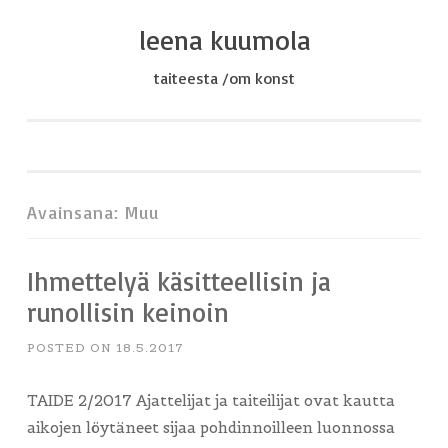
leena kuumola
Skip
to
taiteesta /om konst
content
Avainsana:
Muu
Ihmettelyä käsitteellisin ja
runollisin keinoin
POSTED ON
18.5.2017
TAIDE 2/2017 Ajattelijat ja taiteilijat ovat kautta
aikojen löytäneet sijaa pohdinnoilleen luonnossa