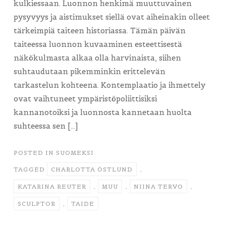
kulkiessaan. Luonnon henkimä muuttuvainen
pysyvyys ja aistimukset siellä ovat aiheinakin olleet
tärkeimpiä taiteen historiassa. Tämän päivän
taiteessa luonnon kuvaaminen esteettisestä
näkökulmasta alkaa olla harvinaista, siihen
suhtaudutaan pikemminkin erittelevän
tarkastelun kohteena. Kontemplaatio ja ihmettely
ovat vaihtuneet ympäristöpoliittisiksi
kannanotoiksi ja luonnosta kannetaan huolta
suhteessa sen […]
POSTED IN
SUOMEKSI
TAGGED
CHARLOTTA ÖSTLUND
,
KATARINA REUTER
,
MUU
,
NIINA TERVO
,
SCULPTOR
,
TAIDE