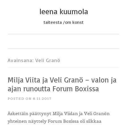
leena kuumola
Skip
to
taiteesta /om konst
content
Avainsana:
Veli Granö
Milja Viita ja Veli Granö – valon ja
ajan runoutta Forum Boxissa
POSTED ON
8.11.2017
Äskettäin päättynyt Milja Viidan ja Veli Granön
yhteinen näyttely Forum Boxissa oli silkkaa