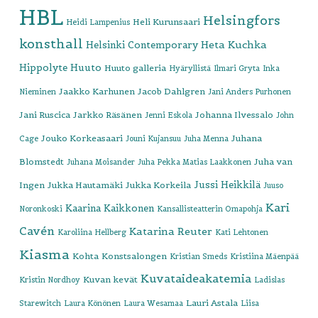
HBL
Helsingfors
Heli Kurunsaari
Heidi Lampenius
konsthall
Heta Kuchka
Helsinki Contemporary
Hippolyte
Huuto
Huuto galleria
Hyäryllistä
Ilmari Gryta
Inka
Jaakko Karhunen
Jacob Dahlgren
Nieminen
Jani Anders Purhonen
Jani Ruscica
Jarkko Räsänen
Johanna Ilvessalo
Jenni Eskola
John
Jouko Korkeasaari
Juhana
Cage
Jouni Kujansuu
Juha Menna
Blomstedt
Juha van
Juhana Moisander
Juha Pekka Matias Laakkonen
Jussi Heikkilä
Ingen
Jukka Hautamäki
Jukka Korkeila
Juuso
Kari
Kaarina Kaikkonen
Noronkoski
Kansallisteatterin Omapohja
Cavén
Katarina Reuter
Karoliina Hellberg
Kati Lehtonen
Kiasma
Kohta
Konstsalongen
Kristian Smeds
Kristiina Mäenpää
Kuvataideakatemia
Kuvan kevät
Kristin Nordhoy
Ladislas
Lauri Astala
Starewitch
Laura Könönen
Laura Wesamaa
Liisa