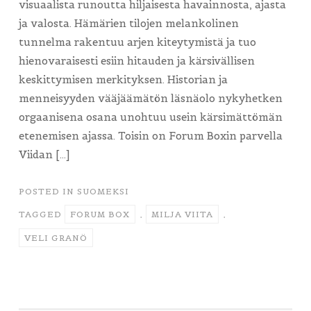
visuaalista runoutta hiljaisesta havainnosta, ajasta
ja valosta. Hämärien tilojen melankolinen
tunnelma rakentuu arjen kiteytymistä ja tuo
hienovaraisesti esiin hitauden ja kärsivällisen
keskittymisen merkityksen. Historian ja
menneisyyden vääjäämätön läsnäolo nykyhetken
orgaanisena osana unohtuu usein kärsimättömän
etenemisen ajassa. Toisin on Forum Boxin parvella
Viidan […]
POSTED IN
SUOMEKSI
TAGGED
FORUM BOX
,
MILJA VIITA
,
VELI GRANÖ