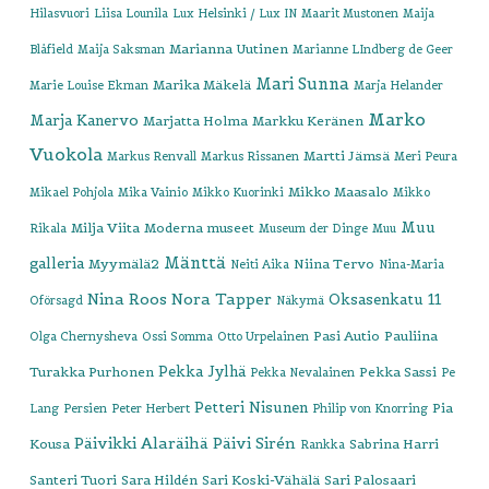
Hilasvuori
Liisa Lounila
Lux Helsinki / Lux IN
Maarit Mustonen
Maija
Marianna Uutinen
Blåfield
Maija Saksman
Marianne LIndberg de Geer
Mari Sunna
Marika Mäkelä
Marie Louise Ekman
Marja Helander
Marko
Marja Kanervo
Marjatta Holma
Markku Keränen
Vuokola
Martti Jämsä
Markus Renvall
Markus Rissanen
Meri Peura
Mikko Maasalo
Mikael Pohjola
Mika Vainio
Mikko Kuorinki
Mikko
Muu
Milja Viita
Moderna museet
Rikala
Museum der Dinge
Muu
Mänttä
galleria
Myymälä2
Niina Tervo
Neiti Aika
Nina-Maria
Nina Roos
Nora Tapper
Oksasenkatu 11
Oförsagd
Näkymä
Pasi Autio
Pauliina
Olga Chernysheva
Ossi Somma
Otto Urpelainen
Pekka Jylhä
Turakka Purhonen
Pekka Sassi
Pekka Nevalainen
Pe
Petteri Nisunen
Pia
Lang
Persien
Peter Herbert
Philip von Knorring
Päivikki Alaräihä
Päivi Sirén
Kousa
Sabrina Harri
Rankka
Santeri Tuori
Sara Hildén
Sari Koski-Vähälä
Sari Palosaari