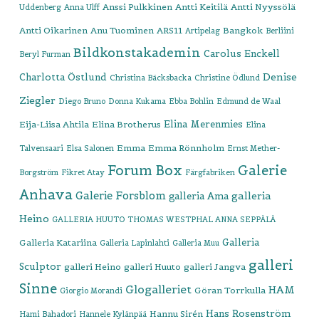
Anssi Pulkkinen
Antti Keitilä
Antti Nyyssölä
Uddenberg
Anna Ulff
Antti Oikarinen
Anu Tuominen
ARS11
Bangkok
Artipelag
Berliini
Bildkonstakademin
Carolus Enckell
Beryl Furman
Denise
Charlotta Östlund
Christina Bäcksbacka
Christine Ödlund
Ziegler
Diego Bruno
Donna Kukama
Ebba Bohlin
Edmund de Waal
Elina Merenmies
Eija-Liisa Ahtila
Elina Brotherus
Elina
Emma
Emma Rönnholm
Talvensaari
Elsa Salonen
Ernst Mether-
Forum Box
Galerie
Borgström
Fikret Atay
Färgfabriken
Anhava
Galerie Forsblom
galleria
galleria Ama
Heino
GALLERIA HUUTO THOMAS WESTPHAL ANNA SEPPÄLÄ
Galleria
Galleria Katariina
Galleria Lapinlahti
Galleria Muu
galleri
Sculptor
galleri Heino
galleri Huuto
galleri Jangva
Sinne
Glogalleriet
HAM
Göran Torrkulla
Giorgio Morandi
Hans Rosenström
Hannu Sirén
Hami Bahadori
Hannele Kylänpää