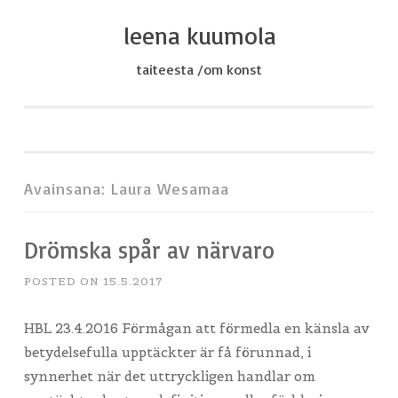
leena kuumola
Skip
to
taiteesta /om konst
content
Avainsana:
Laura Wesamaa
Drömska spår av närvaro
POSTED ON
15.5.2017
HBL 23.4.2016 Förmågan att förmedla en känsla av
betydelsefulla upptäckter är få förunnad, i
synnerhet när det uttryckligen handlar om