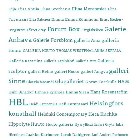
Elina Merenmies
Eija-Liisa Ahtila
Elina Brotherus
Elina
Emma
Emma Rönnholm
Talvensaari
Elsa Salonen
Ernst Mether-
Forum Box
Galerie
Borgström
Fikret Atay
Färgfabriken
Anhava
Galerie Forsblom
galleria
galleria Ama
Heino
GALLERIA HUUTO THOMAS WESTPHAL ANNA SEPPÄLÄ
Galleria
Galleria Katariina
Galleria Lapinlahti
Galleria Muu
galleri
Sculptor
galleri Heino
galleri Huuto
galleri Jangva
Sinne
Glogalleriet
HAM
Göran Torrkulla
Giorgio Morandi
Hans Rosenström
Hannu Sirén
Hami Bahadori
Hannele Kylänpää
HBL
Helsingfors
Heli Kurunsaari
Heidi Lampenius
konsthall
Heta Kuchka
Helsinki Contemporary
Hippolyte
Huuto
Huuto galleria
Hyäryllistä
Ilmari Gryta
Inka
Jaakko Karhunen
Jacob Dahlgren
Nieminen
Jani Anders Purhonen