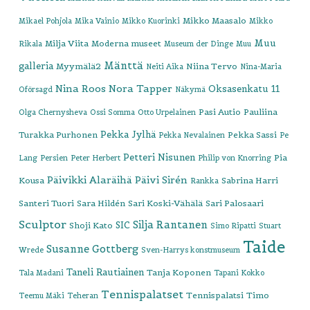
Mikko Maasalo
Mikael Pohjola
Mika Vainio
Mikko Kuorinki
Mikko
Muu
Milja Viita
Moderna museet
Rikala
Museum der Dinge
Muu
Mänttä
galleria
Myymälä2
Niina Tervo
Neiti Aika
Nina-Maria
Nina Roos
Nora Tapper
Oksasenkatu 11
Oförsagd
Näkymä
Pasi Autio
Pauliina
Olga Chernysheva
Ossi Somma
Otto Urpelainen
Pekka Jylhä
Turakka Purhonen
Pekka Sassi
Pekka Nevalainen
Pe
Petteri Nisunen
Pia
Lang
Persien
Peter Herbert
Philip von Knorring
Päivikki Alaräihä
Päivi Sirén
Kousa
Sabrina Harri
Rankka
Santeri Tuori
Sara Hildén
Sari Koski-Vähälä
Sari Palosaari
Sculptor
Silja Rantanen
SIC
Shoji Kato
Simo Ripatti
Stuart
Taide
Susanne Gottberg
Wrede
Sven-Harrys konstmuseum
Taneli Rautiainen
Tanja Koponen
Tala Madani
Tapani Kokko
Tennispalatset
Tennispalatsi
Timo
Teemu Mäki
Teheran