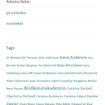
Arkisto/Arkiv
på svenska
suomeksi
Tags
Amos Anderson
Ai Weiwei
Aki Turunen
Alvar Gullichsen
Ana
Anna Retulainen
Mrovlje
Anders Bergman
Ane Mette Hol
Anna
Anssi Pulkkinen
Antti Keitilä
Antti Nyyssölä
Uddenberg
Anna Ulff
Antti Oikarinen
Anu Tuominen
ARS11
Bangkok
Artipelag
Berliini
Bildkonstakademin
Carolus Enckell
Beryl Furman
Denise
Charlotta Östlund
Christina Bäcksbacka
Christine Ödlund
Ziegler
Diego Bruno
Donna Kukama
Ebba Bohlin
Edmund de Waal