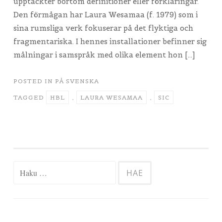
upptäckter bortom definitioner eller förklaringar.
Den förmågan har Laura Wesamaa (f. 1979) som i
sina rumsliga verk fokuserar på det flyktiga och
fragmentariska. I hennes installationer befinner sig
målningar i samspråk med olika element hon […]
POSTED IN
PÅ SVENSKA
TAGGED
HBL
,
LAURA WESAMAA
,
SIC
Haku: