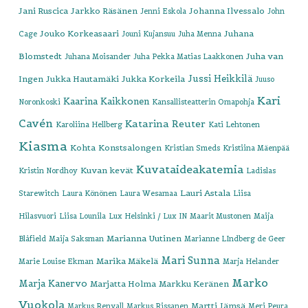
Jani Ruscica
Jarkko Räsänen
Johanna Ilvessalo
Jenni Eskola
John
Jouko Korkeasaari
Juhana
Cage
Jouni Kujansuu
Juha Menna
Blomstedt
Juha van
Juhana Moisander
Juha Pekka Matias Laakkonen
Jussi Heikkilä
Ingen
Jukka Hautamäki
Jukka Korkeila
Juuso
Kari
Kaarina Kaikkonen
Noronkoski
Kansallisteatterin Omapohja
Cavén
Katarina Reuter
Karoliina Hellberg
Kati Lehtonen
Kiasma
Kohta
Konstsalongen
Kristian Smeds
Kristiina Mäenpää
Kuvataideakatemia
Kuvan kevät
Kristin Nordhoy
Ladislas
Lauri Astala
Starewitch
Laura Könönen
Laura Wesamaa
Liisa
Hilasvuori
Liisa Lounila
Lux Helsinki / Lux IN
Maarit Mustonen
Maija
Marianna Uutinen
Blåfield
Maija Saksman
Marianne LIndberg de Geer
Mari Sunna
Marika Mäkelä
Marie Louise Ekman
Marja Helander
Marko
Marja Kanervo
Marjatta Holma
Markku Keränen
Vuokola
Martti Jämsä
Markus Renvall
Markus Rissanen
Meri Peura