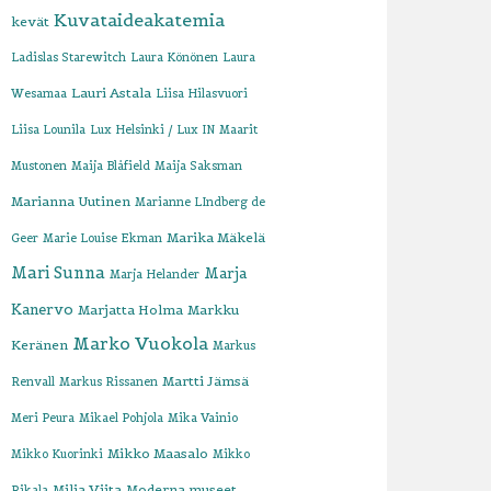
Kuvataideakatemia
kevät
Ladislas Starewitch
Laura Könönen
Laura
Lauri Astala
Wesamaa
Liisa Hilasvuori
Liisa Lounila
Lux Helsinki / Lux IN
Maarit
Mustonen
Maija Blåfield
Maija Saksman
Marianna Uutinen
Marianne LIndberg de
Marika Mäkelä
Geer
Marie Louise Ekman
Mari Sunna
Marja
Marja Helander
Kanervo
Marjatta Holma
Markku
Marko Vuokola
Keränen
Markus
Martti Jämsä
Renvall
Markus Rissanen
Meri Peura
Mikael Pohjola
Mika Vainio
Mikko Maasalo
Mikko Kuorinki
Mikko
Milja Viita
Moderna museet
Rikala