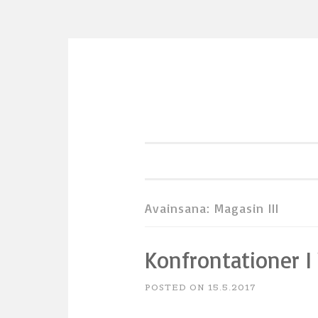
Skip
to
content
Avainsana:
Magasin III
Konfrontationer I
POSTED ON
15.5.2017