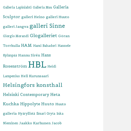
Galleria
Galleria Lapinlahti
Galleria Muu
Sculptor
galleri Heino
galleri Huuto
galleri Sinne
galleri Jangva
Glogalleriet
Göran
Giorgio Morandi
HAM
Torrkulla
Hami Bahadori
Hannele
Hans
Hannu Sirén
Kylänpää
HBL
Rosenström
Heidi
Heli Kurunsaari
Lampenius
Helsingfors konsthall
Heta
Helsinki Contemporary
Kuchka
Hippolyte
Huuto
Huuto
galleria
Hyäryllistä
Ilmari Gryta
Inka
Jaakko Karhunen
Jacob
Nieminen