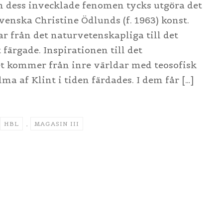
h dess invecklade fenomen tycks utgöra det
enska Christine Ödlunds (f. 1963) konst.
r från det naturvetenskapliga till det
 färgade. Inspirationen till det
t kommer från inre världar med teosofisk
lma af Klint i tiden färdades. I dem får […]
HBL
,
MAGASIN III