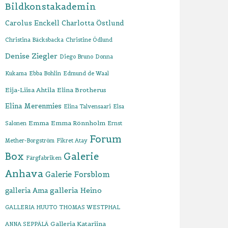
Bildkonstakademin
Carolus Enckell
Charlotta Östlund
Christina Bäcksbacka
Christine Ödlund
Denise Ziegler
Diego Bruno
Donna
Kukama
Ebba Bohlin
Edmund de Waal
Eija-Liisa Ahtila
Elina Brotherus
Elina Merenmies
Elina Talvensaari
Elsa
Emma
Emma Rönnholm
Salonen
Ernst
Forum
Mether-Borgström
Fikret Atay
Box
Galerie
Färgfabriken
Anhava
Galerie Forsblom
galleria Heino
galleria Ama
GALLERIA HUUTO THOMAS WESTPHAL
Galleria Katariina
ANNA SEPPÄLÄ