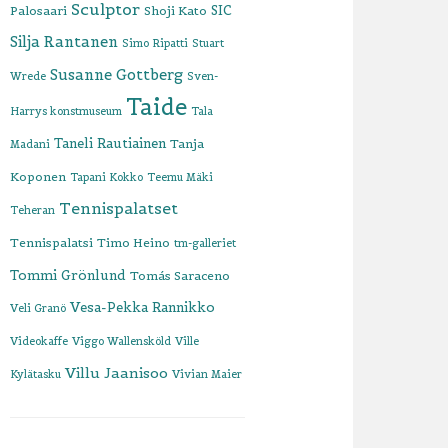
Sculptor
SIC
Palosaari
Shoji Kato
Silja Rantanen
Simo Ripatti
Stuart
Susanne Gottberg
Wrede
Sven-
Taide
Harrys konstmuseum
Tala
Taneli Rautiainen
Tanja
Madani
Koponen
Tapani Kokko
Teemu Mäki
Tennispalatset
Teheran
Tennispalatsi
Timo Heino
tm-galleriet
Tommi Grönlund
Tomás Saraceno
Vesa-Pekka Rannikko
Veli Granö
Videokaffe
Viggo Wallensköld
Ville
Villu Jaanisoo
Kylätasku
Vivian Maier