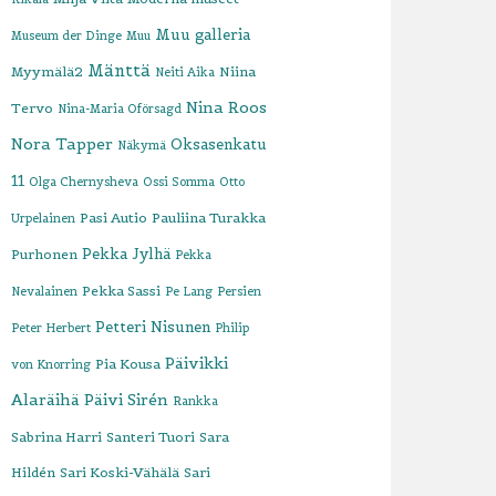
Muu galleria
Museum der Dinge
Muu
Mänttä
Myymälä2
Niina
Neiti Aika
Nina Roos
Tervo
Nina-Maria Oförsagd
Nora Tapper
Oksasenkatu
Näkymä
11
Olga Chernysheva
Ossi Somma
Otto
Pasi Autio
Pauliina Turakka
Urpelainen
Pekka Jylhä
Purhonen
Pekka
Pekka Sassi
Nevalainen
Pe Lang
Persien
Petteri Nisunen
Peter Herbert
Philip
Päivikki
Pia Kousa
von Knorring
Alaräihä
Päivi Sirén
Rankka
Sabrina Harri
Santeri Tuori
Sara
Hildén
Sari Koski-Vähälä
Sari