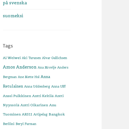
på svenska
suomeksi
Tags
Ai Weiwei
Aki Turunen
Alvar Gullichsen
Amos Anderson
Ana Mrovlje
Anders
Anna
Bergman
Ane Mette Hol
Retulainen
Anna Uddenberg
Anna Ulff
Anssi Pulkkinen
Antti Keitilä
Antti
Nyyssölä
Antti Oikarinen
Anu
Tuominen
ARS11
Bangkok
Artipelag
Berliini
Beryl Furman