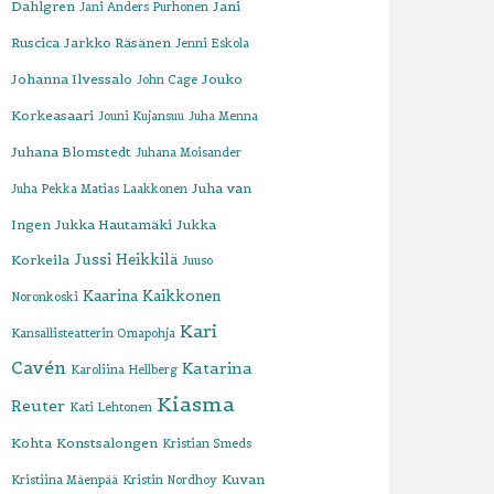
Dahlgren
Jani
Jani Anders Purhonen
Ruscica
Jarkko Räsänen
Jenni Eskola
Johanna Ilvessalo
Jouko
John Cage
Korkeasaari
Jouni Kujansuu
Juha Menna
Juhana Blomstedt
Juhana Moisander
Juha van
Juha Pekka Matias Laakkonen
Ingen
Jukka Hautamäki
Jukka
Jussi Heikkilä
Korkeila
Juuso
Kaarina Kaikkonen
Noronkoski
Kari
Kansallisteatterin Omapohja
Cavén
Katarina
Karoliina Hellberg
Kiasma
Reuter
Kati Lehtonen
Kohta
Konstsalongen
Kristian Smeds
Kuvan
Kristiina Mäenpää
Kristin Nordhoy