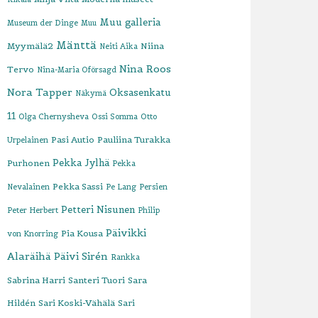
Muu galleria
Museum der Dinge
Muu
Mänttä
Myymälä2
Niina
Neiti Aika
Nina Roos
Tervo
Nina-Maria Oförsagd
Nora Tapper
Oksasenkatu
Näkymä
11
Olga Chernysheva
Ossi Somma
Otto
Pasi Autio
Pauliina Turakka
Urpelainen
Pekka Jylhä
Purhonen
Pekka
Pekka Sassi
Nevalainen
Pe Lang
Persien
Petteri Nisunen
Peter Herbert
Philip
Päivikki
Pia Kousa
von Knorring
Alaräihä
Päivi Sirén
Rankka
Sabrina Harri
Santeri Tuori
Sara
Hildén
Sari Koski-Vähälä
Sari