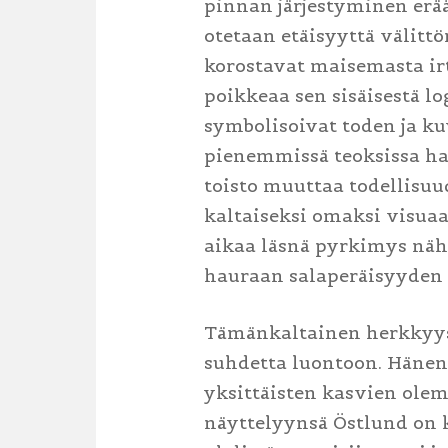
pinnan järjestyminen erää
otetaan etäisyyttä välit
korostavat maisemasta irt
poikkeaa sen sisäisestä l
symbolisoivat toden ja ku
pienemmissä teoksissa ha
toisto muuttaa todellisu
kaltaiseksi omaksi visuaa
aikaa läsnä pyrkimys näh
hauraan salaperäisyyden 
Tämänkaltainen herkkyys
suhdetta luontoon. Hänen
yksittäisten kasvien olem
näyttelyynsä Östlund on k