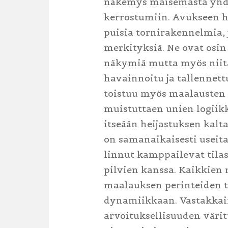
näkemys maisemasta yhdist
kerrostumiin. Avukseen h
puisia tornirakennelmia, j
merkityksiä. Ne ovat osin
näkymiä mutta myös niitä
havainnoitu ja tallennet
toistuu myös maalausten 
muistuttaen unien logiikk
itseään heijastuksen kal
on samanaikaisesti useit
linnut kamppailevat tila
pilvien kanssa. Kaikkien
maalauksen perinteiden t
dynamiikkaan. Vastakkain
arvoituksellisuuden väri