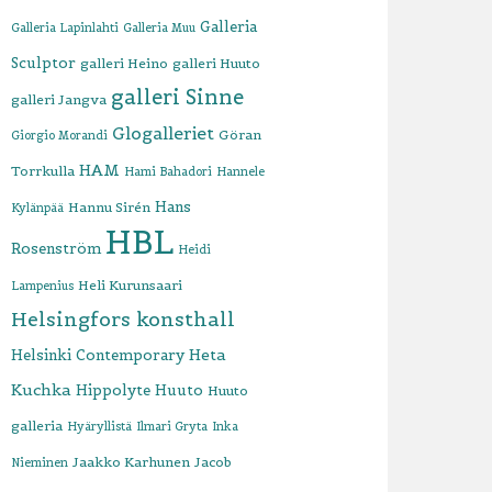
Galleria
Galleria Lapinlahti
Galleria Muu
Sculptor
galleri Heino
galleri Huuto
galleri Sinne
galleri Jangva
Glogalleriet
Göran
Giorgio Morandi
HAM
Torrkulla
Hami Bahadori
Hannele
Hans
Hannu Sirén
Kylänpää
HBL
Rosenström
Heidi
Heli Kurunsaari
Lampenius
Helsingfors konsthall
Heta
Helsinki Contemporary
Kuchka
Hippolyte
Huuto
Huuto
galleria
Hyäryllistä
Ilmari Gryta
Inka
Jaakko Karhunen
Jacob
Nieminen