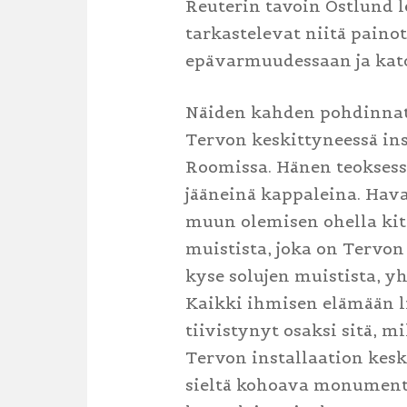
Reuterin tavoin Östlund 
tarkastelevat niitä pain
epävarmuudessaan ja kat
Näiden kahden pohdinnat
Tervon keskittyneessä ins
Roomissa. Hänen teoksessa
jääneinä kappaleina. Hav
muun olemisen ohella kit
muistista, joka on Tervon
kyse solujen muistista, 
Kaikki ihmisen elämään lii
tiivistynyt osaksi sitä, mi
Tervon installaation keske
sieltä kohoava monumenta