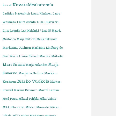
Kuvataideakatemia
kevät
Ladislas Starewitch
Laura Könönen
Laura
Lauri Astala
Wesamaa
Liisa Hilasvuori
Liisa Lounila
Lux Helsinki / Lux IN
Maarit
Mustonen
Maija Blåfield
Maija Saksman
Marianna Uutinen
Marianne LIndberg de
Marika Mäkelä
Geer
Marie Louise Ekman
Mari Sunna
Marja
Marja Helander
Kanervo
Marjatta Holma
Markku
Marko Vuokola
Keränen
Markus
Martti Jämsä
Renvall
Markus Rissanen
Meri Peura
Mikael Pohjola
Mika Vainio
Mikko Maasalo
Mikko Kuorinki
Mikko
Milja Viita
Moderna museet
Rikala