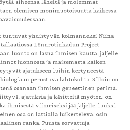
löytää aiheensa läheltä ja molemmat
ottaen olemisen monimuotoisuutta kaikessa
oavaisuudessaan.
 tuntuvat yhdistyvän kolmanneksi Niina
tallaatiossa Lönnrotinkadun Project
an luonto on läsnä ihmisen kautta, jäljelle
ainnot luonnosta ja maisemasta kaiken
eytyvät ajatukseen luihin kertyneestä
 biologiaan perustuva lähtökohta. Silloin on
yhtenä osanaan ihmisen geneettinen perimä.
ttyvä, ajatuksia ja käsitteitä myöten, on
kä ihmisestä viimeiseksi jää jäljelle, luuksi.
inen osa on lattialla luikerteleva, osin
alinen ranka. Puusta sorvattuja