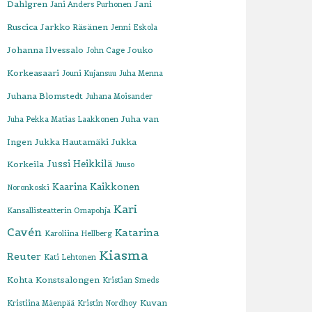
Dahlgren
Jani
Jani Anders Purhonen
Ruscica
Jarkko Räsänen
Jenni Eskola
Johanna Ilvessalo
Jouko
John Cage
Korkeasaari
Jouni Kujansuu
Juha Menna
Juhana Blomstedt
Juhana Moisander
Juha van
Juha Pekka Matias Laakkonen
Ingen
Jukka Hautamäki
Jukka
Jussi Heikkilä
Korkeila
Juuso
Kaarina Kaikkonen
Noronkoski
Kari
Kansallisteatterin Omapohja
Cavén
Katarina
Karoliina Hellberg
Kiasma
Reuter
Kati Lehtonen
Kohta
Konstsalongen
Kristian Smeds
Kuvan
Kristiina Mäenpää
Kristin Nordhoy