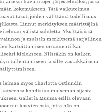
nlaiseksi havaintojen järjestelmäksi, jossa
tömään kokemukseen. Tätä vaikutelmaa
oavat tasot, joiden välittämä todellisuus
ogiikasta. Linnut merkityksen määrittäjinä
vitelman välistä suhdetta. Yksittäisissä
vainnon ja muistin merkitsemä sarjallinen
uden kartoittamisen ornamentiikan
liseksi kielekseen. Niissäkin on kaiken
dyn tallentamiseen ja sille vastakkaisena
säilyttämiseen.
 leimaa myös Charlotta Östlundin
 katseensa kohdistuu maiseman sijasta
ukseen. Galleria Muussa esillä olevaan
oonnut kasvien osia, joita hän on