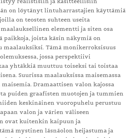
yy realistisiin ja käsitteellisiin
än on löytänyt lintuharrastajien käyttämiä
oilla on teosten suhteen useita
 maalauksellinen elementti ja siten osa
 paikkoja, joista käsin näkymiä on
tu maalauksiksi. Tämä monikerroksisuus
olemuksessa, jossa perspektiivi
aa yhtäkkiä muuttuu toiseksi tai toistaa
taisena. Suurissa maalauksissa maisemassa
a maisemia. Dramaattisen valon kajossa
sta puiden graafisten muotojen ja tummien
 niiden keskinäinen vuoropuhelu perustuu
apaan valon ja värien väliseen
 ovat kuitenkin kaipuun ja
ttämä mystinen läsnäolon heijastuma ja