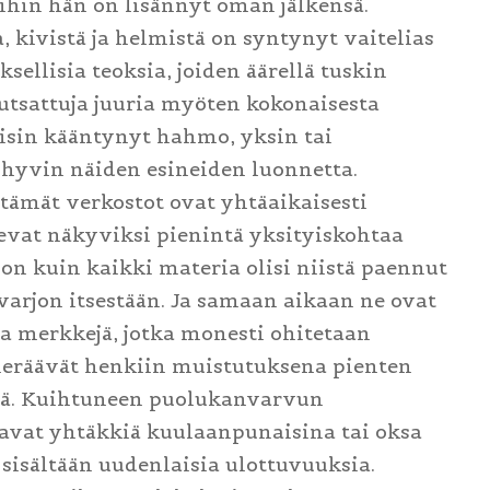
oihin hän on lisännyt oman jälkensä.
, kivistä ja helmistä on syntynyt vaitelias
sellisia teoksia, joiden äärellä tuskin
putsattuja juuria myöten kokonaisesta
aisin kääntynyt hahmo, yksin tai
a hyvin näiden esineiden luonnetta.
tämät verkostot ovat yhtäaikaisesti
ulevat näkyviksi pienintä yksityiskohtaa
on kuin kaikki materia olisi niistä paennut
 varjon itsestään. Ja samaan aikaan ne ovat
ja merkkejä, jotka monesti ohitetaan
eräävät henkiin muistutuksena pienten
tä. Kuihtuneen puolukanvarvun
avat yhtäkkiä kuulaanpunaisina tai oksa
sisältään uudenlaisia ulottuvuuksia.