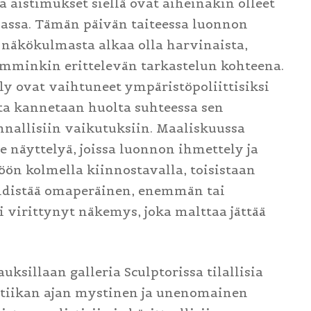
aistimukset siellä ovat aiheinakin olleet
iassa. Tämän päivän taiteessa luonnon
 näkökulmasta alkaa olla harvinaista,
mminkin erittelevän tarkastelun kohteena.
y ovat vaihtuneet ympäristöpoliittisiksi
ta kannetaan huolta suhteessa sen
unnallisiin vaikutuksiin. Maaliskuussa
e näyttelyä, joissa luonnon ihmettely ja
öön kolmella kiinnostavalla, toisistaan
 yhdistää omaperäinen, enemmän tai
 virittynyt näkemys, joka malttaa jättää
ksillaan galleria Sculptorissa tilallisia
tiikan ajan mystinen ja unenomainen