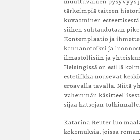
muuttuvainen pysyvyys ja 
tärkeimpiä taiteen histor
kuvaaminen esteettisestä
siihen suhtaudutaan pike
Kontemplaatio ja ihmettel
kannanotoiksi ja luonnos
ilmastollisiin ja yhteisk
Helsingissä on esillä kolm
estetiikka nousevat keski
eroavalla tavalla. Niitä
vähemmän käsitteellisesti
sijaa katsojan tulkinnalle.
Katarina Reuter luo maalau
kokemuksia, joissa roman