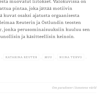
esta muovatut liitokset. Valokuvissa on
attua pintaa, joka jättää motiivin
ä kuvat osaksi ajatusta orgaanisesta
leimaa Reuterin ja Östlundin teosten
ly, jonka perusominaisuuksiin kuuluu sen
nollisin ja käsitteellisin keinoin.
,
KATARINA REUTER
,
MUU
,
NIINA TERVO
,
Om paradoxer i konstens värld