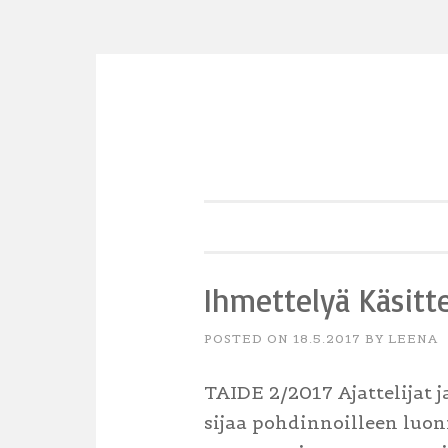
Skip
to
content
Ihmettelyä Käsitte
POSTED ON
18.5.2017
BY
LEENA
TAIDE 2/2017 Ajattelijat ja
sijaa pohdinnoilleen luo