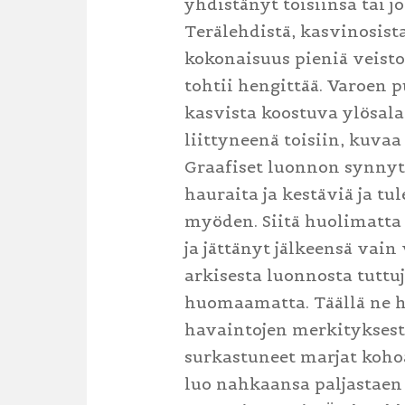
yhdistänyt toisiinsa tai j
Terälehdistä, kasvinosista
kokonaisuus pieniä veistok
tohtii hengittää. Varoen 
kasvista koostuva ylösal
liittyneenä toisiin, kuva
Graafiset luonnon synnyt
hauraita ja kestäviä ja t
myöden. Siitä huolimatta 
ja jättänyt jälkeensä vain
arkisesta luonnosta tuttu
huomaamatta. Täällä ne h
havaintojen merkitykses
surkastuneet marjat koho
luo nahkaansa paljastaen 