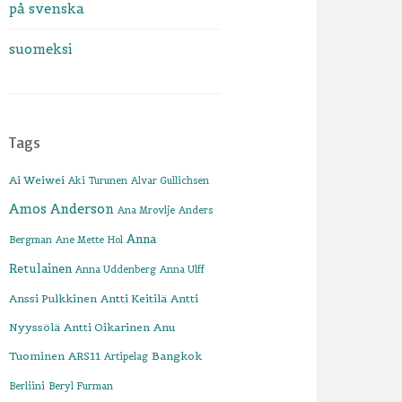
på svenska
suomeksi
Tags
Ai Weiwei
Aki Turunen
Alvar Gullichsen
Amos Anderson
Ana Mrovlje
Anders
Anna
Bergman
Ane Mette Hol
Retulainen
Anna Uddenberg
Anna Ulff
Anssi Pulkkinen
Antti Keitilä
Antti
Nyyssölä
Antti Oikarinen
Anu
Tuominen
ARS11
Bangkok
Artipelag
Berliini
Beryl Furman