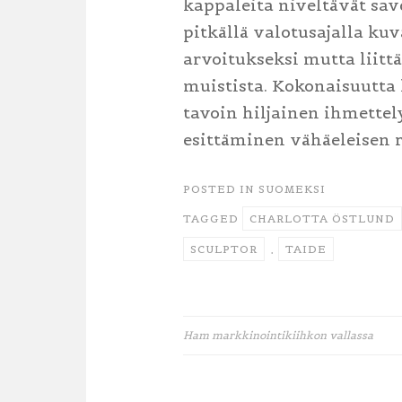
kappaleita niveltävät sav
pitkällä valotusajalla kuv
arvoitukseksi mutta liittä
muistista. Kokonaisuutta 
tavoin hiljainen ihmette
esittäminen vähäeleisen ru
POSTED IN
SUOMEKSI
TAGGED
CHARLOTTA ÖSTLUND
SCULPTOR
,
TAIDE
Ham markkinointikiihkon vallassa
Artikkelien
selaus