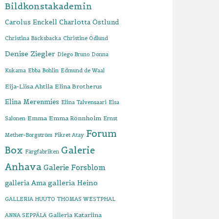
Bildkonstakademin
Carolus Enckell
Charlotta Östlund
Christina Bäcksbacka
Christine Ödlund
Denise Ziegler
Diego Bruno
Donna
Kukama
Ebba Bohlin
Edmund de Waal
Eija-Liisa Ahtila
Elina Brotherus
Elina Merenmies
Elina Talvensaari
Elsa
Emma
Emma Rönnholm
Salonen
Ernst
Forum
Mether-Borgström
Fikret Atay
Box
Galerie
Färgfabriken
Anhava
Galerie Forsblom
galleria Heino
galleria Ama
GALLERIA HUUTO THOMAS WESTPHAL
Galleria Katariina
ANNA SEPPÄLÄ