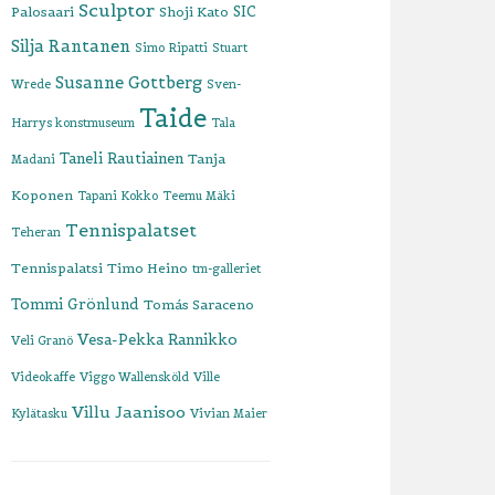
Sculptor
SIC
Palosaari
Shoji Kato
Silja Rantanen
Simo Ripatti
Stuart
Susanne Gottberg
Wrede
Sven-
Taide
Harrys konstmuseum
Tala
Taneli Rautiainen
Tanja
Madani
Koponen
Tapani Kokko
Teemu Mäki
Tennispalatset
Teheran
Tennispalatsi
Timo Heino
tm-galleriet
Tommi Grönlund
Tomás Saraceno
Vesa-Pekka Rannikko
Veli Granö
Videokaffe
Viggo Wallensköld
Ville
Villu Jaanisoo
Kylätasku
Vivian Maier