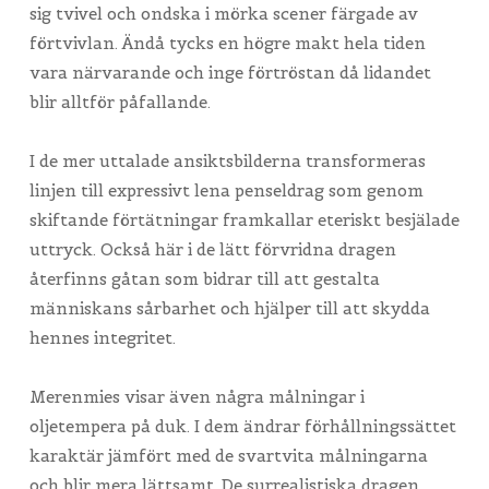
sig tvivel och ondska i mörka scener färgade av
förtvivlan. Ändå tycks en högre makt hela tiden
vara närvarande och inge förtröstan då lidandet
blir alltför påfallande.
I de mer uttalade ansiktsbilderna transformeras
linjen till expressivt lena penseldrag som genom
skiftande förtätningar framkallar eteriskt besjälade
uttryck. Också här i de lätt förvridna dragen
återfinns gåtan som bidrar till att gestalta
människans sårbarhet och hjälper till att skydda
hennes integritet.
Merenmies visar även några målningar i
oljetempera på duk. I dem ändrar förhållningssättet
karaktär jämfört med de svartvita målningarna
och blir mera lättsamt. De surrealistiska dragen