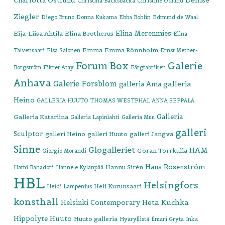
Denise
Charlotta Östlund
Christina Bäcksbacka
Christine Ödlund
Ziegler
Diego Bruno
Donna Kukama
Ebba Bohlin
Edmund de Waal
Elina Merenmies
Eija-Liisa Ahtila
Elina Brotherus
Elina
Emma
Emma Rönnholm
Talvensaari
Elsa Salonen
Ernst Mether-
Forum Box
Galerie
Borgström
Fikret Atay
Färgfabriken
Anhava
Galerie Forsblom
galleria
galleria Ama
Heino
GALLERIA HUUTO THOMAS WESTPHAL ANNA SEPPÄLÄ
Galleria
Galleria Katariina
Galleria Lapinlahti
Galleria Muu
galleri
Sculptor
galleri Heino
galleri Huuto
galleri Jangva
Sinne
Glogalleriet
HAM
Göran Torrkulla
Giorgio Morandi
Hans Rosenström
Hannu Sirén
Hami Bahadori
Hannele Kylänpää
HBL
Helsingfors
Heli Kurunsaari
Heidi Lampenius
konsthall
Heta Kuchka
Helsinki Contemporary
Hippolyte
Huuto
Huuto galleria
Hyäryllistä
Ilmari Gryta
Inka