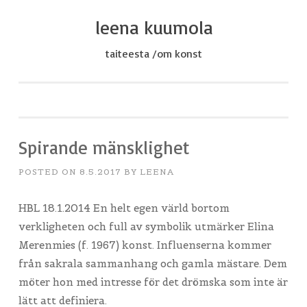
leena kuumola
Skip
to
taiteesta /om konst
content
Spirande mänsklighet
POSTED ON
8.5.2017
BY
LEENA
HBL 18.1.2014 En helt egen värld bortom
verkligheten och full av symbolik utmärker Elina
Merenmies (f. 1967) konst. Influenserna kommer
från sakrala sammanhang och gamla mästare. Dem
möter hon med intresse för det drömska som inte är
lätt att definiera.