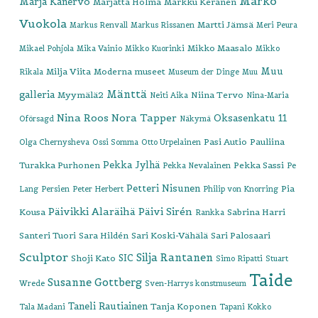
Marko
Marja Kanervo
Marjatta Holma
Markku Keränen
Vuokola
Martti Jämsä
Markus Renvall
Markus Rissanen
Meri Peura
Mikko Maasalo
Mikael Pohjola
Mika Vainio
Mikko Kuorinki
Mikko
Muu
Milja Viita
Moderna museet
Rikala
Museum der Dinge
Muu
Mänttä
galleria
Myymälä2
Niina Tervo
Neiti Aika
Nina-Maria
Nina Roos
Nora Tapper
Oksasenkatu 11
Oförsagd
Näkymä
Pasi Autio
Pauliina
Olga Chernysheva
Ossi Somma
Otto Urpelainen
Pekka Jylhä
Turakka Purhonen
Pekka Sassi
Pekka Nevalainen
Pe
Petteri Nisunen
Pia
Lang
Persien
Peter Herbert
Philip von Knorring
Päivikki Alaräihä
Päivi Sirén
Kousa
Sabrina Harri
Rankka
Santeri Tuori
Sara Hildén
Sari Koski-Vähälä
Sari Palosaari
Sculptor
Silja Rantanen
SIC
Shoji Kato
Simo Ripatti
Stuart
Taide
Susanne Gottberg
Wrede
Sven-Harrys konstmuseum
Taneli Rautiainen
Tanja Koponen
Tala Madani
Tapani Kokko