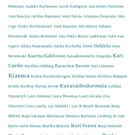
Jaakko Karhunen
Jacob Dahlgren
Nieminen
Jani Anders Purhonen
Jani Ruscica
Jarkko Räsänen
Johanna Ilvessalo
Jenni Eskola
John
Jouko Korkeasaari
Juhana
Cage
Jouni Kujansuu
Juha Menna
Blomstedt
Juha van
Juhana Moisander
Juha Pekka Matias Laakkonen
Jussi Heikkilä
Ingen
Jukka Hautamäki
Jukka Korkeila
Juuso
Kari
Kaarina Kaikkonen
Noronkoski
Kansallisteatterin Omapohja
Cavén
Katarina Reuter
Karoliina Hellberg
Kati Lehtonen
Kiasma
Kohta
Konstsalongen
Kristian Smeds
Kristiina Mäenpää
Kuvataideakatemia
Kuvan kevät
Kristin Nordhoy
Ladislas
Lauri Astala
Starewitch
Laura Könönen
Laura Wesamaa
Liisa
Hilasvuori
Liisa Lounila
Lux Helsinki / Lux IN
Maarit Mustonen
Maija
Marianna Uutinen
Blåfield
Maija Saksman
Marianne LIndberg de Geer
Mari Sunna
Marika Mäkelä
Marie Louise Ekman
Marja Helander