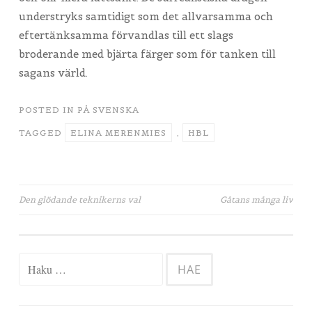
understryks samtidigt som det allvarsamma och
eftertänksamma förvandlas till ett slags
broderande med bjärta färger som för tanken till
sagans värld.
POSTED IN
PÅ SVENSKA
TAGGED
ELINA MERENMIES
,
HBL
Artikkelien
Den glödande teknikerns val
Gåtans många liv
selaus
Haku: