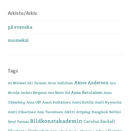
Arkisto/Arkiv
på svenska
suomeksi
Tags
Amos Anderson
Ai Weiwei
Aki Turunen
Alvar Gullichsen
Ana
Anna Retulainen
Mrovlje
Anders Bergman
Ane Mette Hol
Anna
Anssi Pulkkinen
Antti Keitilä
Antti Nyyssölä
Uddenberg
Anna Ulff
Antti Oikarinen
Anu Tuominen
ARS11
Bangkok
Artipelag
Berliini
Bildkonstakademin
Carolus Enckell
Beryl Furman