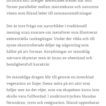
intuitiva sätt återger Merenmies scener där hon
finner paralleller mellan människans och naturens
väsen som ibland leder till sammansmältningar.
Det är inte fråga om naturbilder i traditionell
mening utan snarare om metaforer som illustrerar
existentiella tankegångar. Under det vilda och till
synes okontrollerade döljer sig någonting som
håller på att formas. Antydningar av mänsklig
närvaro skymtar men är ännu av obestämd och
hemlighetsfull karaktär.
De mänskliga dragen blir till genom en invecklad
vegetation av linjer. Dessa möts på ett sätt som
höljer mer än det röjer, som om skapelsen ännu inte
skulle vara fullbordad. I ansiktsuttrycken blandas
förundran, trots och resignation. Ibland uppenbarar