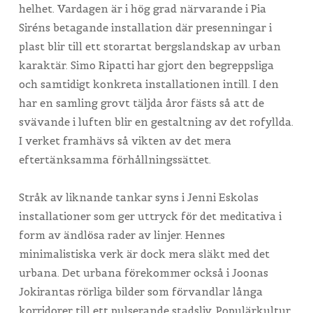
helhet. Vardagen är i hög grad närvarande i Pia
Siréns betagande installation där presenningar i
plast blir till ett storartat bergslandskap av urban
karaktär. Simo Ripatti har gjort den begreppsliga
och samtidigt konkreta installationen intill. I den
har en samling grovt täljda åror fästs så att de
svävande i luften blir en gestaltning av det rofyllda.
I verket framhävs så vikten av det mera
eftertänksamma förhållningssättet.
Stråk av liknande tankar syns i Jenni Eskolas
installationer som ger uttryck för det meditativa i
form av ändlösa rader av linjer. Hennes
minimalistiska verk är dock mera släkt med det
urbana. Det urbana förekommer också i Joonas
Jokirantas rörliga bilder som förvandlar långa
korridorer till ett pulserande stadsliv. Populärkultur