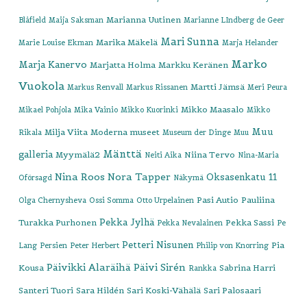
Marianna Uutinen
Blåfield
Maija Saksman
Marianne LIndberg de Geer
Mari Sunna
Marika Mäkelä
Marie Louise Ekman
Marja Helander
Marko
Marja Kanervo
Marjatta Holma
Markku Keränen
Vuokola
Martti Jämsä
Markus Renvall
Markus Rissanen
Meri Peura
Mikko Maasalo
Mikael Pohjola
Mika Vainio
Mikko Kuorinki
Mikko
Muu
Milja Viita
Moderna museet
Rikala
Museum der Dinge
Muu
Mänttä
galleria
Myymälä2
Niina Tervo
Neiti Aika
Nina-Maria
Nina Roos
Nora Tapper
Oksasenkatu 11
Oförsagd
Näkymä
Pasi Autio
Pauliina
Olga Chernysheva
Ossi Somma
Otto Urpelainen
Pekka Jylhä
Turakka Purhonen
Pekka Sassi
Pekka Nevalainen
Pe
Petteri Nisunen
Pia
Lang
Persien
Peter Herbert
Philip von Knorring
Päivikki Alaräihä
Päivi Sirén
Kousa
Sabrina Harri
Rankka
Santeri Tuori
Sara Hildén
Sari Koski-Vähälä
Sari Palosaari