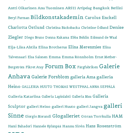
Antti Oikarinen
Anu Tuominen
ARS11
Bangkok
Artipelag
Berliini
Bildkonstakademin
Carolus Enckell
Beryl Furman
Denise
Charlotta Östlund
Christina Bäcksbacka
Christine Ödlund
Ziegler
Diego Bruno
Donna Kukama
Ebba Bohlin
Edmund de Waal
Elina Merenmies
Eija-Liisa Ahtila
Elina Brotherus
Elina
Emma
Emma Rönnholm
Talvensaari
Elsa Salonen
Ernst Mether-
Forum Box
Galerie
Borgström
Fikret Atay
Färgfabriken
Anhava
Galerie Forsblom
galleria
galleria Ama
Heino
GALLERIA HUUTO THOMAS WESTPHAL ANNA SEPPÄLÄ
Galleria
Galleria Katariina
Galleria Lapinlahti
Galleria Muu
galleri
Sculptor
galleri Heino
galleri Huuto
galleri Jangva
Sinne
Glogalleriet
HAM
Göran Torrkulla
Giorgio Morandi
Hans Rosenström
Hannu Sirén
Hami Bahadori
Hannele Kylänpää