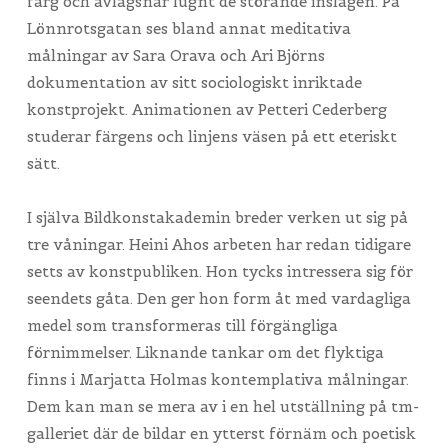
färg och avlägsnar lugnt de störande inslagen. På
Lönnrotsgatan ses bland annat meditativa
målningar av Sara Orava och Ari Björns
dokumentation av sitt sociologiskt inriktade
konstprojekt. Animationen av Petteri Cederberg
studerar färgens och linjens väsen på ett eteriskt
sätt.
I själva Bildkonstakademin breder verken ut sig på
tre våningar. Heini Ahos arbeten har redan tidigare
setts av konstpubliken. Hon tycks intressera sig för
seendets gåta. Den ger hon form åt med vardagliga
medel som transformeras till förgängliga
förnimmelser. Liknande tankar om det flyktiga
finns i Marjatta Holmas kontemplativa målningar.
Dem kan man se mera av i en hel utställning på tm-
galleriet där de bildar en ytterst förnäm och poetisk