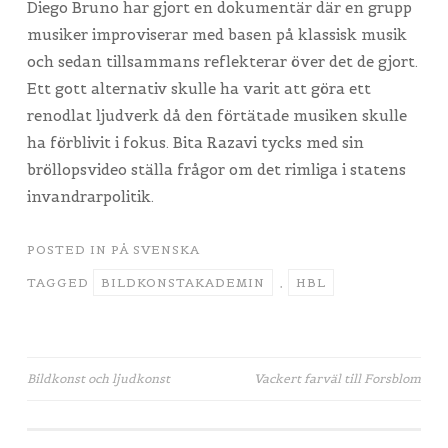
Diego Bruno har gjort en dokumentär där en grupp
musiker improviserar med basen på klassisk musik
och sedan tillsammans reflekterar över det de gjort.
Ett gott alternativ skulle ha varit att göra ett
renodlat ljudverk då den förtätade musiken skulle
ha förblivit i fokus. Bita Razavi tycks med sin
bröllopsvideo ställa frågor om det rimliga i statens
invandrarpolitik.
POSTED IN
PÅ SVENSKA
TAGGED
BILDKONSTAKADEMIN
,
HBL
Artikkelien
Bildkonst och ljudkonst
Vackert farväl till Forsblom
selaus