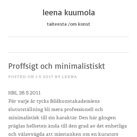
leena kuumola
Skip
to
taiteesta /om konst
content
Proffsigt och minimalistiskt
POSTED ON
1.5.2017
BY
LEENA
HBL 28.5.2011
För varje år tycks Bildkonstakademiens
slututställning bli mera professionell och
minimalistisk till sin karaktär. Den här gången
präglas helheten ända till den grad av det enhetliga
och välavvägda att misstanken om en kurators