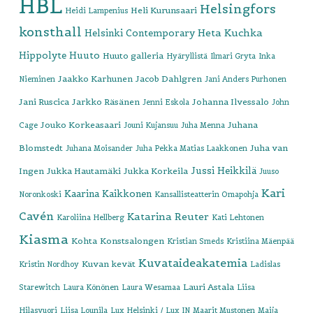
HBL
Helsingfors
Heli Kurunsaari
Heidi Lampenius
konsthall
Heta Kuchka
Helsinki Contemporary
Hippolyte
Huuto
Huuto galleria
Hyäryllistä
Ilmari Gryta
Inka
Jaakko Karhunen
Jacob Dahlgren
Nieminen
Jani Anders Purhonen
Jani Ruscica
Jarkko Räsänen
Johanna Ilvessalo
Jenni Eskola
John
Jouko Korkeasaari
Juhana
Cage
Jouni Kujansuu
Juha Menna
Blomstedt
Juha van
Juhana Moisander
Juha Pekka Matias Laakkonen
Jussi Heikkilä
Ingen
Jukka Hautamäki
Jukka Korkeila
Juuso
Kari
Kaarina Kaikkonen
Noronkoski
Kansallisteatterin Omapohja
Cavén
Katarina Reuter
Karoliina Hellberg
Kati Lehtonen
Kiasma
Kohta
Konstsalongen
Kristian Smeds
Kristiina Mäenpää
Kuvataideakatemia
Kuvan kevät
Kristin Nordhoy
Ladislas
Lauri Astala
Starewitch
Laura Könönen
Laura Wesamaa
Liisa
Hilasvuori
Liisa Lounila
Lux Helsinki / Lux IN
Maarit Mustonen
Maija