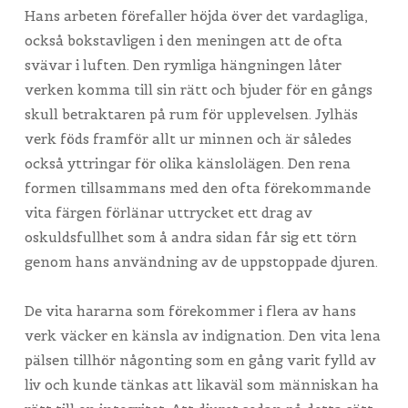
Hans arbeten förefaller höjda över det vardagliga,
också bokstavligen i den meningen att de ofta
svävar i luften. Den rymliga hängningen låter
verken komma till sin rätt och bjuder för en gångs
skull betraktaren på rum för upplevelsen. Jylhäs
verk föds framför allt ur minnen och är således
också yttringar för olika känslolägen. Den rena
formen tillsammans med den ofta förekommande
vita färgen förlänar uttrycket ett drag av
oskuldsfullhet som å andra sidan får sig ett törn
genom hans användning av de uppstoppade djuren.
De vita hararna som förekommer i flera av hans
verk väcker en känsla av indignation. Den vita lena
pälsen tillhör någonting som en gång varit fylld av
liv och kunde tänkas att likaväl som människan ha