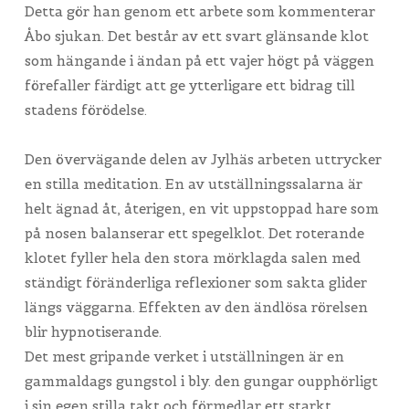
Detta gör han genom ett arbete som kommenterar
Åbo sjukan. Det består av ett svart glänsande klot
som hängande i ändan på ett vajer högt på väggen
förefaller färdigt att ge ytterligare ett bidrag till
stadens förödelse.
Den övervägande delen av Jylhäs arbeten uttrycker
en stilla meditation. En av utställningssalarna är
helt ägnad åt, återigen, en vit uppstoppad hare som
på nosen balanserar ett spegelklot. Det roterande
klotet fyller hela den stora mörklagda salen med
ständigt föränderliga reflexioner som sakta glider
längs väggarna. Effekten av den ändlösa rörelsen
blir hypnotiserande.
Det mest gripande verket i utställningen är en
gammaldags gungstol i bly. den gungar oupphörligt
i sin egen stilla takt och förmedlar ett starkt