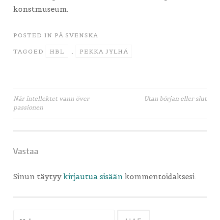
konstmuseum.
POSTED IN
PÅ SVENSKA
TAGGED
HBL
,
PEKKA JYLHÄ
Artikkelien
När intellektet vann över
Utan början eller slut
passionen
selaus
Vastaa
Sinun täytyy
kirjautua sisään
kommentoidaksesi.
Haku: