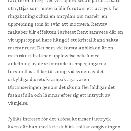
rätt till en integritet. Att djuret sedan på detta sätt
utnyttjas som materia blir förutom ett uttryck för
ringaktning också en antydan om manér, en
upprepning som är svår att motivera. Rentav
makaber blir effekten i arbetet Rent samvete där en
vit uppstoppad hare hängd i ett kristallband sakta
roterar runt. Det som vid första anblicken är en
estetiskt tilltalande upplevelse också med
anledning av de skimrande återspeglingarna
förvandlas till bestörtning vid synen av det
oskyldiga djurets krampaktiga väsen.
Distanseringen genom det sköna flerfaldigar det
fasansfulla och lämnar efter sig ett intryck av
vämjelse.
Jylhäs intresse för det sköna kommer i uttryck
även där han med kritisk blick tolkar omgivningen.