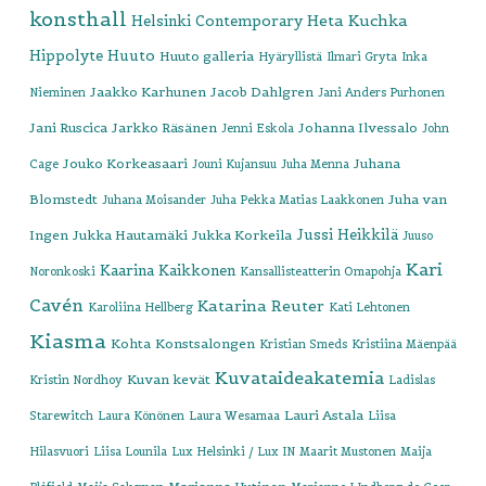
konsthall
Heta Kuchka
Helsinki Contemporary
Hippolyte
Huuto
Huuto galleria
Hyäryllistä
Ilmari Gryta
Inka
Jaakko Karhunen
Jacob Dahlgren
Nieminen
Jani Anders Purhonen
Jani Ruscica
Jarkko Räsänen
Johanna Ilvessalo
Jenni Eskola
John
Jouko Korkeasaari
Juhana
Cage
Jouni Kujansuu
Juha Menna
Blomstedt
Juha van
Juhana Moisander
Juha Pekka Matias Laakkonen
Jussi Heikkilä
Ingen
Jukka Hautamäki
Jukka Korkeila
Juuso
Kari
Kaarina Kaikkonen
Noronkoski
Kansallisteatterin Omapohja
Cavén
Katarina Reuter
Karoliina Hellberg
Kati Lehtonen
Kiasma
Kohta
Konstsalongen
Kristian Smeds
Kristiina Mäenpää
Kuvataideakatemia
Kuvan kevät
Kristin Nordhoy
Ladislas
Lauri Astala
Starewitch
Laura Könönen
Laura Wesamaa
Liisa
Hilasvuori
Liisa Lounila
Lux Helsinki / Lux IN
Maarit Mustonen
Maija