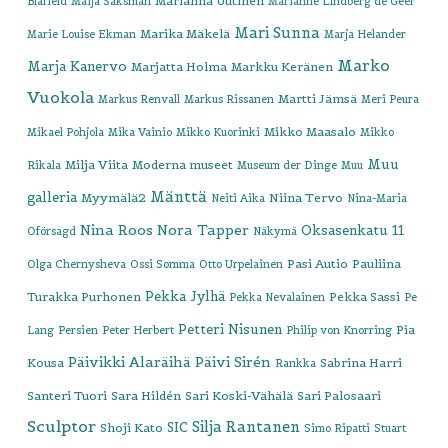
Marianna Uutinen
Blåfield
Maija Saksman
Marianne LIndberg de Geer
Mari Sunna
Marika Mäkelä
Marie Louise Ekman
Marja Helander
Marko
Marja Kanervo
Marjatta Holma
Markku Keränen
Vuokola
Martti Jämsä
Markus Renvall
Markus Rissanen
Meri Peura
Mikko Maasalo
Mikael Pohjola
Mika Vainio
Mikko Kuorinki
Mikko
Muu
Milja Viita
Moderna museet
Rikala
Museum der Dinge
Muu
Mänttä
galleria
Myymälä2
Niina Tervo
Neiti Aika
Nina-Maria
Nina Roos
Nora Tapper
Oksasenkatu 11
Oförsagd
Näkymä
Pasi Autio
Pauliina
Olga Chernysheva
Ossi Somma
Otto Urpelainen
Pekka Jylhä
Turakka Purhonen
Pekka Sassi
Pekka Nevalainen
Pe
Petteri Nisunen
Pia
Lang
Persien
Peter Herbert
Philip von Knorring
Päivikki Alaräihä
Päivi Sirén
Kousa
Sabrina Harri
Rankka
Santeri Tuori
Sara Hildén
Sari Koski-Vähälä
Sari Palosaari
Sculptor
Silja Rantanen
SIC
Shoji Kato
Simo Ripatti
Stuart