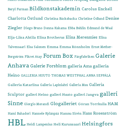
Bildkonstakademin
Carolus Enckell
Beryl Furman
Denise
Charlotta Östlund
Christina Bäcksbacka
Christine Ödlund
Ziegler
Diego Bruno
Donna Kukama
Ebba Bohlin
Edmund de Waal
Elina Merenmies
Eija-Liisa Ahtila
Elina Brotherus
Elina
Emma
Emma Rönnholm
Talvensaari
Elsa Salonen
Ernst Mether-
Forum Box
Galerie
Borgström
Fikret Atay
Färgfabriken
Anhava
Galerie Forsblom
galleria
galleria Ama
Heino
GALLERIA HUUTO THOMAS WESTPHAL ANNA SEPPÄLÄ
Galleria
Galleria Katariina
Galleria Lapinlahti
Galleria Muu
galleri
Sculptor
galleri Heino
galleri Huuto
galleri Jangva
Sinne
Glogalleriet
HAM
Göran Torrkulla
Giorgio Morandi
Hans Rosenström
Hannu Sirén
Hami Bahadori
Hannele Kylänpää
HBL
Helsingfors
Heli Kurunsaari
Heidi Lampenius