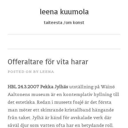
leena kuumola
Skip
to
taiteesta /om konst
content
Offeraltare för vita harar
POSTED ON
BY
LEENA
HBL 24.3.2007
Pekka Jylhäs
utställning på Wäinö
Aaltonens museum är en kontemplativ hyllning till
det estetiska. Redan i museets foajé är det första
man möter ett skimrande kristallband hängande
från taket. Jylhä är känd för avskalade verk där
såväl djur som vatten ofta har en betydande roll.