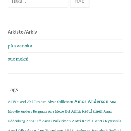
Arkisto/Arkiv
på svenska
suomeksi
Tags
Amos Anderson
Ai Weiwei
Aki Turunen
Alvar Gullichsen
Ana
Anna Retulainen
Mrovlje
Anders Bergman
Ane Mette Hol
Anna
Anssi Pulkkinen
Antti Keitilä
Antti Nyyssölä
Uddenberg
Anna Ulff
Antti Oikarinen
Anu Tuominen
ARS11
Bangkok
Artipelag
Berliini