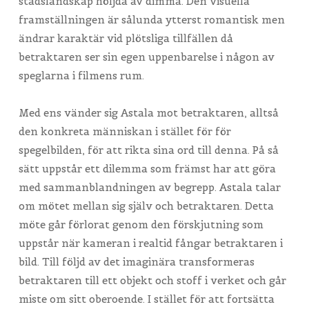
stadslandskap höljda av dimma. Den visuella
framställningen är sålunda ytterst romantisk men
ändrar karaktär vid plötsliga tillfällen då
betraktaren ser sin egen uppenbarelse i någon av
speglarna i filmens rum.
Med ens vänder sig Astala mot betraktaren, alltså
den konkreta människan i stället för för
spegelbilden, för att rikta sina ord till denna. På så
sätt uppstår ett dilemma som främst har att göra
med sammanblandningen av begrepp. Astala talar
om mötet mellan sig själv och betraktaren. Detta
möte går förlorat genom den förskjutning som
uppstår när kameran i realtid fångar betraktaren i
bild. Till följd av det imaginära transformeras
betraktaren till ett objekt och stoff i verket och går
miste om sitt oberoende. I stället för att fortsätta