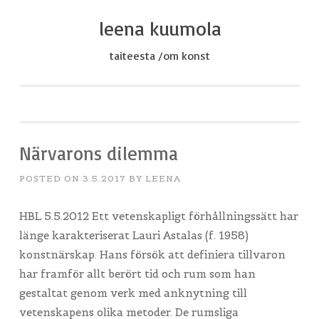
leena kuumola
Skip
to
taiteesta /om konst
content
Närvarons dilemma
POSTED ON
3.5.2017
BY
LEENA
HBL 5.5.2012 Ett vetenskapligt förhållningssätt har
länge karakteriserat Lauri Astalas (f. 1958)
konstnärskap. Hans försök att definiera tillvaron
har framför allt berört tid och rum som han
gestaltat genom verk med anknytning till
vetenskapens olika metoder. De rumsliga