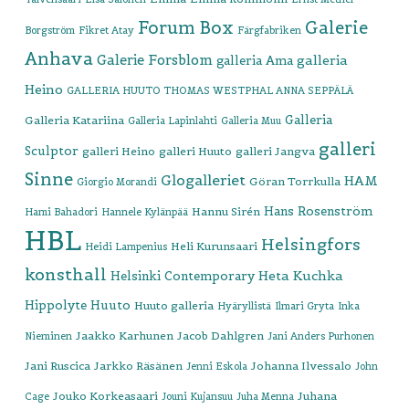
Forum Box
Galerie
Borgström
Fikret Atay
Färgfabriken
Anhava
Galerie Forsblom
galleria
galleria Ama
Heino
GALLERIA HUUTO THOMAS WESTPHAL ANNA SEPPÄLÄ
Galleria
Galleria Katariina
Galleria Lapinlahti
Galleria Muu
galleri
Sculptor
galleri Heino
galleri Huuto
galleri Jangva
Sinne
Glogalleriet
HAM
Göran Torrkulla
Giorgio Morandi
Hans Rosenström
Hannu Sirén
Hami Bahadori
Hannele Kylänpää
HBL
Helsingfors
Heli Kurunsaari
Heidi Lampenius
konsthall
Heta Kuchka
Helsinki Contemporary
Hippolyte
Huuto
Huuto galleria
Hyäryllistä
Ilmari Gryta
Inka
Jaakko Karhunen
Jacob Dahlgren
Nieminen
Jani Anders Purhonen
Jani Ruscica
Jarkko Räsänen
Johanna Ilvessalo
Jenni Eskola
John
Jouko Korkeasaari
Juhana
Cage
Jouni Kujansuu
Juha Menna