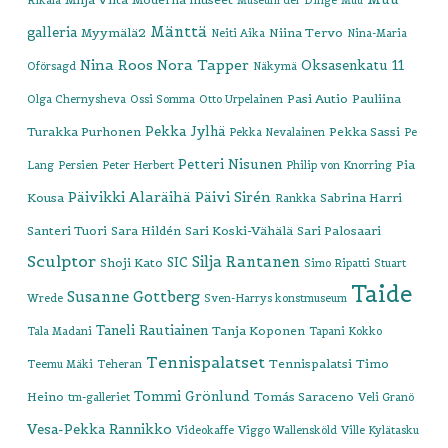
Rikala
Museum der Dinge
Muu
Mänttä
galleria
Myymälä2
Niina Tervo
Neiti Aika
Nina-Maria
Nina Roos
Nora Tapper
Oksasenkatu 11
Oförsagd
Näkymä
Pasi Autio
Pauliina
Olga Chernysheva
Ossi Somma
Otto Urpelainen
Pekka Jylhä
Turakka Purhonen
Pekka Sassi
Pekka Nevalainen
Pe
Petteri Nisunen
Pia
Lang
Persien
Peter Herbert
Philip von Knorring
Päivikki Alaräihä
Päivi Sirén
Kousa
Sabrina Harri
Rankka
Santeri Tuori
Sara Hildén
Sari Koski-Vähälä
Sari Palosaari
Sculptor
Silja Rantanen
SIC
Shoji Kato
Simo Ripatti
Stuart
Taide
Susanne Gottberg
Wrede
Sven-Harrys konstmuseum
Taneli Rautiainen
Tanja Koponen
Tala Madani
Tapani Kokko
Tennispalatset
Tennispalatsi
Timo
Teemu Mäki
Teheran
Tommi Grönlund
Heino
Tomás Saraceno
tm-galleriet
Veli Granö
Vesa-Pekka Rannikko
Videokaffe
Viggo Wallensköld
Ville Kylätasku