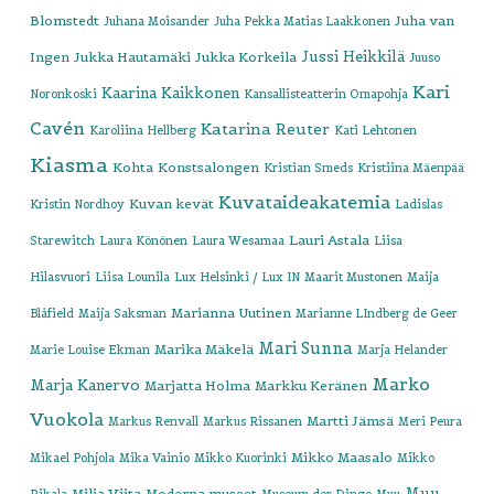
Blomstedt
Juha van
Juhana Moisander
Juha Pekka Matias Laakkonen
Jussi Heikkilä
Ingen
Jukka Hautamäki
Jukka Korkeila
Juuso
Kari
Kaarina Kaikkonen
Noronkoski
Kansallisteatterin Omapohja
Cavén
Katarina Reuter
Karoliina Hellberg
Kati Lehtonen
Kiasma
Kohta
Konstsalongen
Kristian Smeds
Kristiina Mäenpää
Kuvataideakatemia
Kuvan kevät
Kristin Nordhoy
Ladislas
Lauri Astala
Starewitch
Laura Könönen
Laura Wesamaa
Liisa
Hilasvuori
Liisa Lounila
Lux Helsinki / Lux IN
Maarit Mustonen
Maija
Marianna Uutinen
Blåfield
Maija Saksman
Marianne LIndberg de Geer
Mari Sunna
Marika Mäkelä
Marie Louise Ekman
Marja Helander
Marko
Marja Kanervo
Marjatta Holma
Markku Keränen
Vuokola
Martti Jämsä
Markus Renvall
Markus Rissanen
Meri Peura
Mikko Maasalo
Mikael Pohjola
Mika Vainio
Mikko Kuorinki
Mikko
Muu
Milja Viita
Moderna museet