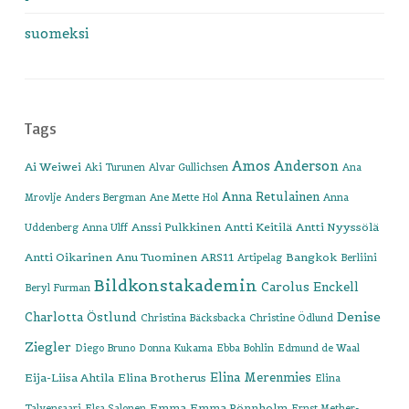
suomeksi
Tags
Amos Anderson
Ai Weiwei
Aki Turunen
Alvar Gullichsen
Ana
Anna Retulainen
Mrovlje
Anders Bergman
Ane Mette Hol
Anna
Anssi Pulkkinen
Antti Keitilä
Antti Nyyssölä
Uddenberg
Anna Ulff
Antti Oikarinen
Anu Tuominen
ARS11
Bangkok
Artipelag
Berliini
Bildkonstakademin
Carolus Enckell
Beryl Furman
Denise
Charlotta Östlund
Christina Bäcksbacka
Christine Ödlund
Ziegler
Diego Bruno
Donna Kukama
Ebba Bohlin
Edmund de Waal
Elina Merenmies
Eija-Liisa Ahtila
Elina Brotherus
Elina
Emma
Emma Rönnholm
Talvensaari
Elsa Salonen
Ernst Mether-