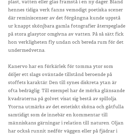
plast, vatten eller glas framstå i en ny dager. Bland
hennes tidiga verk fanns vemodigt poetiska scener
där reminiscenser av det förgångna kunde uppstå
ur knappt skönjbara gamla fotografier återspeglade
på stora glasytor omgivna av vatten. På så sätt fick
hon verkligheten fly undan och bereda rum för det
undermedvetna.
Kanervo har en förkärlek för tomma ytor som
döljer ett slags oväntade tillstånd beroende på
stoffets karaktär. Den till synes diskreta ytan är
ofta bedräglig. Till exempel har de mörka glänsande
kvadraterna på golvet visat sig bestå av spillolja.
Ytorna utmärks av det estetiskt sköna och gåtfulla
samtidigt som de innebär en kommentar till
människans gärningar i relation till naturen. Oljan
har också runnit nedför väggen eller på fjädrar i