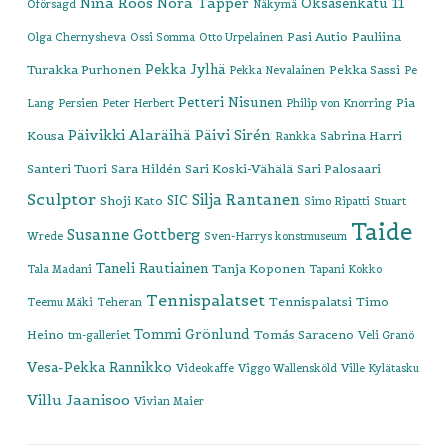
Nina Roos
Nora Tapper
Oksasenkatu 11
Oförsagd
Näkymä
Pasi Autio
Pauliina
Olga Chernysheva
Ossi Somma
Otto Urpelainen
Pekka Jylhä
Turakka Purhonen
Pekka Sassi
Pekka Nevalainen
Pe
Petteri Nisunen
Pia
Lang
Persien
Peter Herbert
Philip von Knorring
Päivikki Alaräihä
Päivi Sirén
Kousa
Sabrina Harri
Rankka
Santeri Tuori
Sara Hildén
Sari Koski-Vähälä
Sari Palosaari
Sculptor
Silja Rantanen
SIC
Shoji Kato
Simo Ripatti
Stuart
Taide
Susanne Gottberg
Wrede
Sven-Harrys konstmuseum
Taneli Rautiainen
Tanja Koponen
Tala Madani
Tapani Kokko
Tennispalatset
Tennispalatsi
Timo
Teemu Mäki
Teheran
Tommi Grönlund
Heino
Tomás Saraceno
tm-galleriet
Veli Granö
Vesa-Pekka Rannikko
Videokaffe
Viggo Wallensköld
Ville Kylätasku
Villu Jaanisoo
Vivian Maier