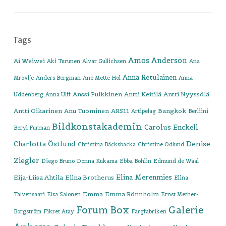
Tags
Amos Anderson
Ai Weiwei
Aki Turunen
Alvar Gullichsen
Ana
Anna Retulainen
Mrovlje
Anders Bergman
Ane Mette Hol
Anna
Anssi Pulkkinen
Antti Keitilä
Antti Nyyssölä
Uddenberg
Anna Ulff
Antti Oikarinen
Anu Tuominen
ARS11
Bangkok
Artipelag
Berliini
Bildkonstakademin
Carolus Enckell
Beryl Furman
Denise
Charlotta Östlund
Christina Bäcksbacka
Christine Ödlund
Ziegler
Diego Bruno
Donna Kukama
Ebba Bohlin
Edmund de Waal
Elina Merenmies
Eija-Liisa Ahtila
Elina Brotherus
Elina
Emma
Emma Rönnholm
Talvensaari
Elsa Salonen
Ernst Mether-
Forum Box
Galerie
Borgström
Fikret Atay
Färgfabriken