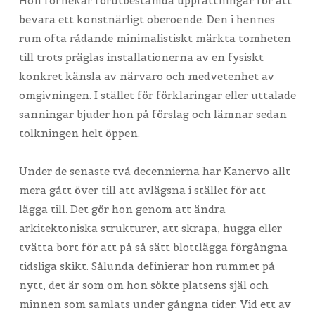
Hon förnekar förutbestämda uppfattningar för att
bevara ett konstnärligt oberoende. Den i hennes
rum ofta rådande minimalistiskt märkta tomheten
till trots präglas installationerna av en fysiskt
konkret känsla av närvaro och medvetenhet av
omgivningen. I stället för förklaringar eller uttalade
sanningar bjuder hon på förslag och lämnar sedan
tolkningen helt öppen.
Under de senaste två decennierna har Kanervo allt
mera gått över till att avlägsna i stället för att
lägga till. Det gör hon genom att ändra
arkitektoniska strukturer, att skrapa, hugga eller
tvätta bort för att på så sätt blottlägga förgångna
tidsliga skikt. Sålunda definierar hon rummet på
nytt, det är som om hon sökte platsens själ och
minnen som samlats under gångna tider. Vid ett av