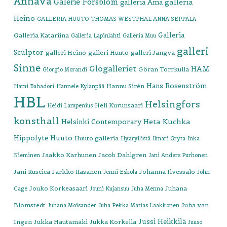
Anhava
Galerie Forsblom
galleria
galleria Ama
Heino
GALLERIA HUUTO THOMAS WESTPHAL ANNA SEPPÄLÄ
Galleria
Galleria Katariina
Galleria Lapinlahti
Galleria Muu
galleri
Sculptor
galleri Heino
galleri Huuto
galleri Jangva
Sinne
Glogalleriet
HAM
Göran Torrkulla
Giorgio Morandi
Hans Rosenström
Hannu Sirén
Hami Bahadori
Hannele Kylänpää
HBL
Helsingfors
Heli Kurunsaari
Heidi Lampenius
konsthall
Heta Kuchka
Helsinki Contemporary
Hippolyte
Huuto
Huuto galleria
Hyäryllistä
Ilmari Gryta
Inka
Jaakko Karhunen
Jacob Dahlgren
Nieminen
Jani Anders Purhonen
Jani Ruscica
Jarkko Räsänen
Johanna Ilvessalo
Jenni Eskola
John
Jouko Korkeasaari
Juhana
Cage
Jouni Kujansuu
Juha Menna
Blomstedt
Juha van
Juhana Moisander
Juha Pekka Matias Laakkonen
Jussi Heikkilä
Ingen
Jukka Hautamäki
Jukka Korkeila
Juuso