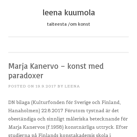
leena kuumola
Skip
to
taiteesta /om konst
content
Marja Kanervo – konst med
paradoxer
POSTED ON
19.9.2017
BY
LEENA
DN bilaga (Kulturfonden för Sverige och Finland,
Hanaholmen) 22.8.2017 Förutom tystnad är det
obeständiga och sinnligt måleriska betecknande för
Marja Kanervos (f.1958) konstnärliga uttryck. Efter
studierna på Finlands konstakademis skola i