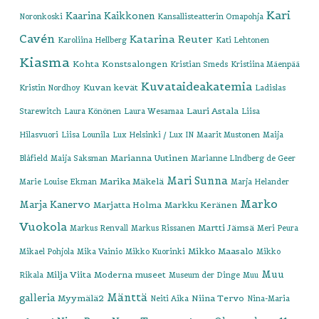
Kari
Kaarina Kaikkonen
Noronkoski
Kansallisteatterin Omapohja
Cavén
Katarina Reuter
Karoliina Hellberg
Kati Lehtonen
Kiasma
Kohta
Konstsalongen
Kristian Smeds
Kristiina Mäenpää
Kuvataideakatemia
Kuvan kevät
Kristin Nordhoy
Ladislas
Lauri Astala
Starewitch
Laura Könönen
Laura Wesamaa
Liisa
Hilasvuori
Liisa Lounila
Lux Helsinki / Lux IN
Maarit Mustonen
Maija
Marianna Uutinen
Blåfield
Maija Saksman
Marianne LIndberg de Geer
Mari Sunna
Marika Mäkelä
Marie Louise Ekman
Marja Helander
Marko
Marja Kanervo
Marjatta Holma
Markku Keränen
Vuokola
Martti Jämsä
Markus Renvall
Markus Rissanen
Meri Peura
Mikko Maasalo
Mikael Pohjola
Mika Vainio
Mikko Kuorinki
Mikko
Muu
Milja Viita
Moderna museet
Rikala
Museum der Dinge
Muu
Mänttä
galleria
Myymälä2
Niina Tervo
Neiti Aika
Nina-Maria