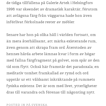
de tidiga tillfällena på Galerie Artek i Helsingfors
1998 var skeendet av dramatisk karaktär, förutom
att avlägsna färg från väggarna hade hon även
införlivat förkolnade rester av möbler.
Senare har hon på olika håll i världen fortsatt, om
än mera återhållsamt, att märka existerande rum,
även genom att skrapa fram ord. Återstoden av
hennes hårda arbete lämnas kvar i form av högar
med fallna färgfragment på golvet, som spår av den
tid som flytt. Också här framstår det paradoxala; en
meditativ tomhet framkallad av rymd och ord
uppstår ur ett våldsamt inkräktande på rummets
fysiska existens. Det är som med livet, ytterligheter
dras till varandra och förenas till någonting nytt.
POSTED IN
PÅ SVENSKA