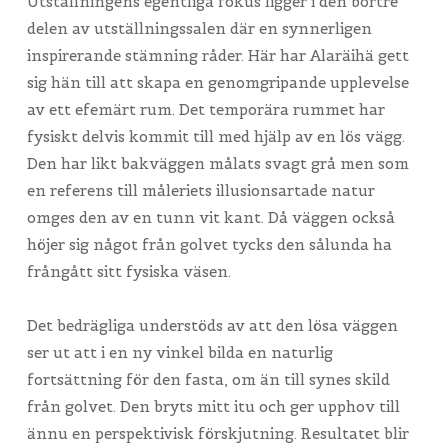
Utställningens egentliga fokus ligger i den bortre
delen av utställningssalen där en synnerligen
inspirerande stämning råder. Här har Alaräihä gett
sig hän till att skapa en genomgripande upplevelse
av ett efemärt rum. Det temporära rummet har
fysiskt delvis kommit till med hjälp av en lös vägg.
Den har likt bakväggen målats svagt grå men som
en referens till måleriets illusionsartade natur
omges den av en tunn vit kant. Då väggen också
höjer sig något från golvet tycks den sålunda ha
frångått sitt fysiska väsen.
Det bedrägliga understöds av att den lösa väggen
ser ut att i en ny vinkel bilda en naturlig
fortsättning för den fasta, om än till synes skild
från golvet. Den bryts mitt itu och ger upphov till
ännu en perspektivisk förskjutning. Resultatet blir