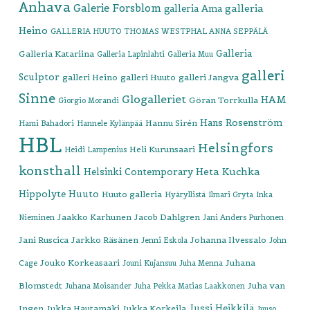
Anhava
Galerie Forsblom
galleria
galleria Ama
Heino
GALLERIA HUUTO THOMAS WESTPHAL ANNA SEPPÄLÄ
Galleria
Galleria Katariina
Galleria Lapinlahti
Galleria Muu
galleri
Sculptor
galleri Heino
galleri Huuto
galleri Jangva
Sinne
Glogalleriet
HAM
Göran Torrkulla
Giorgio Morandi
Hans Rosenström
Hannu Sirén
Hami Bahadori
Hannele Kylänpää
HBL
Helsingfors
Heli Kurunsaari
Heidi Lampenius
konsthall
Heta Kuchka
Helsinki Contemporary
Hippolyte
Huuto
Huuto galleria
Hyäryllistä
Ilmari Gryta
Inka
Jaakko Karhunen
Jacob Dahlgren
Nieminen
Jani Anders Purhonen
Jani Ruscica
Jarkko Räsänen
Johanna Ilvessalo
Jenni Eskola
John
Jouko Korkeasaari
Juhana
Cage
Jouni Kujansuu
Juha Menna
Blomstedt
Juha van
Juhana Moisander
Juha Pekka Matias Laakkonen
Jussi Heikkilä
Ingen
Jukka Hautamäki
Jukka Korkeila
Juuso