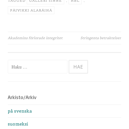
TAGGED
GALLERI SINNE
,
HBL
,
PÄIVIKKI ALARÄIHÄ
Artikkelien
Akademins förlorade integritet
Stringenta betraktelser
selaus
Haku:
Arkisto/Arkiv
på svenska
suomeksi