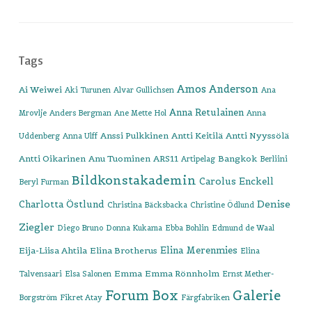
Tags
Amos Anderson
Ai Weiwei
Aki Turunen
Alvar Gullichsen
Ana
Anna Retulainen
Mrovlje
Anders Bergman
Ane Mette Hol
Anna
Anssi Pulkkinen
Antti Keitilä
Antti Nyyssölä
Uddenberg
Anna Ulff
Antti Oikarinen
Anu Tuominen
ARS11
Bangkok
Artipelag
Berliini
Bildkonstakademin
Carolus Enckell
Beryl Furman
Denise
Charlotta Östlund
Christina Bäcksbacka
Christine Ödlund
Ziegler
Diego Bruno
Donna Kukama
Ebba Bohlin
Edmund de Waal
Elina Merenmies
Eija-Liisa Ahtila
Elina Brotherus
Elina
Emma
Emma Rönnholm
Talvensaari
Elsa Salonen
Ernst Mether-
Forum Box
Galerie
Borgström
Fikret Atay
Färgfabriken