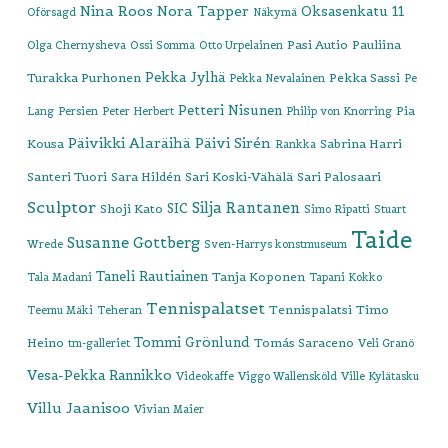
Nina Roos
Nora Tapper
Oksasenkatu 11
Oförsagd
Näkymä
Pasi Autio
Pauliina
Olga Chernysheva
Ossi Somma
Otto Urpelainen
Pekka Jylhä
Turakka Purhonen
Pekka Sassi
Pekka Nevalainen
Pe
Petteri Nisunen
Pia
Lang
Persien
Peter Herbert
Philip von Knorring
Päivikki Alaräihä
Päivi Sirén
Kousa
Sabrina Harri
Rankka
Santeri Tuori
Sara Hildén
Sari Koski-Vähälä
Sari Palosaari
Sculptor
Silja Rantanen
SIC
Shoji Kato
Simo Ripatti
Stuart
Taide
Susanne Gottberg
Wrede
Sven-Harrys konstmuseum
Taneli Rautiainen
Tanja Koponen
Tala Madani
Tapani Kokko
Tennispalatset
Tennispalatsi
Timo
Teemu Mäki
Teheran
Tommi Grönlund
Heino
Tomás Saraceno
tm-galleriet
Veli Granö
Vesa-Pekka Rannikko
Videokaffe
Viggo Wallensköld
Ville Kylätasku
Villu Jaanisoo
Vivian Maier