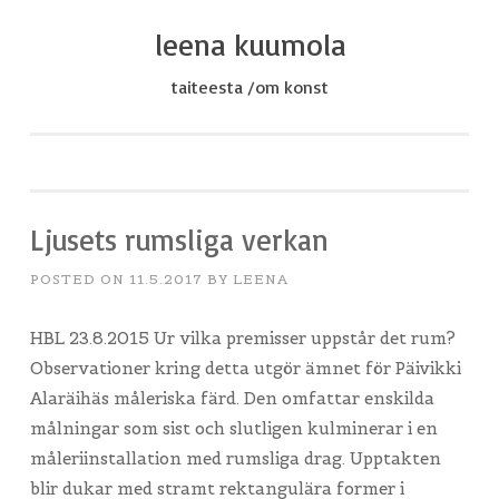
leena kuumola
Skip
to
taiteesta /om konst
content
Ljusets rumsliga verkan
POSTED ON
11.5.2017
BY
LEENA
HBL 23.8.2015 Ur vilka premisser uppstår det rum?
Observationer kring detta utgör ämnet för Päivikki
Alaräihäs måleriska färd. Den omfattar enskilda
målningar som sist och slutligen kulminerar i en
måleriinstallation med rumsliga drag. Upptakten
blir dukar med stramt rektangulära former i