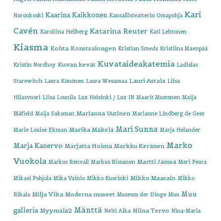
Kari
Kaarina Kaikkonen
Noronkoski
Kansallisteatterin Omapohja
Cavén
Katarina Reuter
Karoliina Hellberg
Kati Lehtonen
Kiasma
Kohta
Konstsalongen
Kristian Smeds
Kristiina Mäenpää
Kuvataideakatemia
Kuvan kevät
Kristin Nordhoy
Ladislas
Lauri Astala
Starewitch
Laura Könönen
Laura Wesamaa
Liisa
Hilasvuori
Liisa Lounila
Lux Helsinki / Lux IN
Maarit Mustonen
Maija
Marianna Uutinen
Blåfield
Maija Saksman
Marianne LIndberg de Geer
Mari Sunna
Marika Mäkelä
Marie Louise Ekman
Marja Helander
Marko
Marja Kanervo
Marjatta Holma
Markku Keränen
Vuokola
Martti Jämsä
Markus Renvall
Markus Rissanen
Meri Peura
Mikko Maasalo
Mikael Pohjola
Mika Vainio
Mikko Kuorinki
Mikko
Muu
Milja Viita
Moderna museet
Rikala
Museum der Dinge
Muu
Mänttä
galleria
Myymälä2
Niina Tervo
Neiti Aika
Nina-Maria