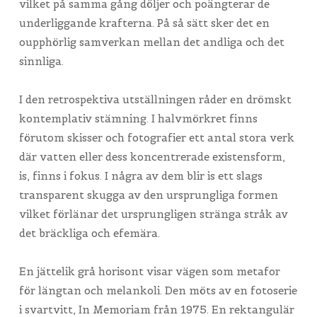
vilket på samma gång döljer och poängterar de
underliggande krafterna. På så sätt sker det en
oupphörlig samverkan mellan det andliga och det
sinnliga.
I den retrospektiva utställningen råder en drömskt
kontemplativ stämning. I halvmörkret finns
förutom skisser och fotografier ett antal stora verk
där vatten eller dess koncentrerade existensform,
is, finns i fokus. I några av dem blir is ett slags
transparent skugga av den ursprungliga formen
vilket förlänar det ursprungligen stränga stråk av
det bräckliga och efemära.
En jättelik grå horisont visar vägen som metafor
för längtan och melankoli. Den möts av en fotoserie
i svartvitt, In Memoriam från 1975. En rektangulär