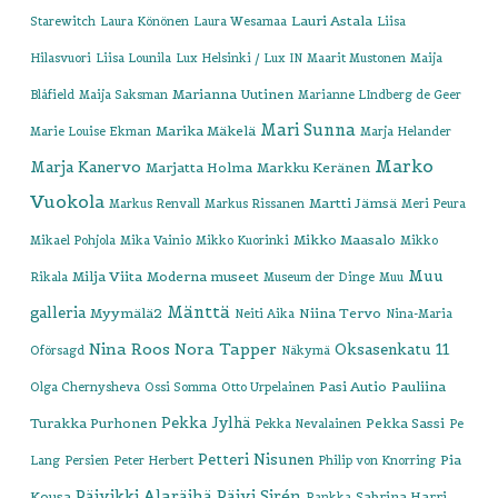
Lauri Astala
Starewitch
Laura Könönen
Laura Wesamaa
Liisa
Hilasvuori
Liisa Lounila
Lux Helsinki / Lux IN
Maarit Mustonen
Maija
Marianna Uutinen
Blåfield
Maija Saksman
Marianne LIndberg de Geer
Mari Sunna
Marika Mäkelä
Marie Louise Ekman
Marja Helander
Marko
Marja Kanervo
Marjatta Holma
Markku Keränen
Vuokola
Martti Jämsä
Markus Renvall
Markus Rissanen
Meri Peura
Mikko Maasalo
Mikael Pohjola
Mika Vainio
Mikko Kuorinki
Mikko
Muu
Milja Viita
Moderna museet
Rikala
Museum der Dinge
Muu
Mänttä
galleria
Myymälä2
Niina Tervo
Neiti Aika
Nina-Maria
Nina Roos
Nora Tapper
Oksasenkatu 11
Oförsagd
Näkymä
Pasi Autio
Pauliina
Olga Chernysheva
Ossi Somma
Otto Urpelainen
Pekka Jylhä
Turakka Purhonen
Pekka Sassi
Pekka Nevalainen
Pe
Petteri Nisunen
Pia
Lang
Persien
Peter Herbert
Philip von Knorring
Päivikki Alaräihä
Päivi Sirén
Kousa
Sabrina Harri
Rankka