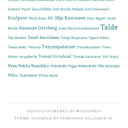
Santeri Tuori
Sara Hildén
Sari Koski-Vähälä
Sari Palosaari
Sculptor
Silja Rantanen
SIC
Shoji Kato
Simo Ripatti
Stuart
Taide
Susanne Gottberg
Wrede
Sven-Harrys konstmuseum
Taneli Rautiainen
Tanja Koponen
Tala Madani
Tapani Kokko
Tennispalatset
Tennispalatsi
Timo
Teemu Mäki
Teheran
Tommi Grönlund
Heino
Tomás Saraceno
tm-galleriet
Veli Granö
Vesa-Pekka Rannikko
Videokaffe
Viggo Wallensköld
Ville Kylätasku
Villu Jaanisoo
Vivian Maier
PROUDLY POWERED BY WORDPRESS
THEME: SOSIMPLE BY
FERNANDO VILLAMOR JR.
.