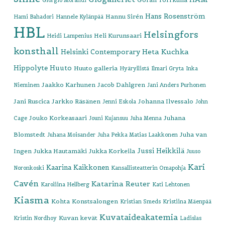
Giorgio Morandi
Hans Rosenström
Hannu Sirén
Hami Bahadori
Hannele Kylänpää
HBL
Helsingfors
Heli Kurunsaari
Heidi Lampenius
konsthall
Heta Kuchka
Helsinki Contemporary
Hippolyte
Huuto
Huuto galleria
Hyäryllistä
Ilmari Gryta
Inka
Jaakko Karhunen
Jacob Dahlgren
Nieminen
Jani Anders Purhonen
Jani Ruscica
Jarkko Räsänen
Johanna Ilvessalo
Jenni Eskola
John
Jouko Korkeasaari
Juhana
Cage
Jouni Kujansuu
Juha Menna
Blomstedt
Juha van
Juhana Moisander
Juha Pekka Matias Laakkonen
Jussi Heikkilä
Ingen
Jukka Hautamäki
Jukka Korkeila
Juuso
Kari
Kaarina Kaikkonen
Noronkoski
Kansallisteatterin Omapohja
Cavén
Katarina Reuter
Karoliina Hellberg
Kati Lehtonen
Kiasma
Kohta
Konstsalongen
Kristian Smeds
Kristiina Mäenpää
Kuvataideakatemia
Kuvan kevät
Kristin Nordhoy
Ladislas