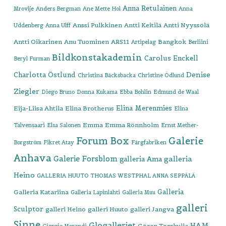
Anna Retulainen
Mrovlje
Anders Bergman
Ane Mette Hol
Anna
Anssi Pulkkinen
Antti Keitilä
Antti Nyyssölä
Uddenberg
Anna Ulff
Antti Oikarinen
Anu Tuominen
ARS11
Bangkok
Artipelag
Berliini
Bildkonstakademin
Carolus Enckell
Beryl Furman
Denise
Charlotta Östlund
Christina Bäcksbacka
Christine Ödlund
Ziegler
Diego Bruno
Donna Kukama
Ebba Bohlin
Edmund de Waal
Elina Merenmies
Eija-Liisa Ahtila
Elina Brotherus
Elina
Emma
Emma Rönnholm
Talvensaari
Elsa Salonen
Ernst Mether-
Forum Box
Galerie
Borgström
Fikret Atay
Färgfabriken
Anhava
Galerie Forsblom
galleria
galleria Ama
Heino
GALLERIA HUUTO THOMAS WESTPHAL ANNA SEPPÄLÄ
Galleria
Galleria Katariina
Galleria Lapinlahti
Galleria Muu
galleri
Sculptor
galleri Heino
galleri Huuto
galleri Jangva
Sinne
Glogalleriet
HAM
Göran Torrkulla