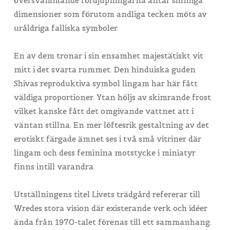
översvämmande fördjupningarna antar sinnliga
dimensioner som förutom andliga tecken möts av
uråldriga falliska symboler.
En av dem tronar i sin ensamhet majestätiskt vit
mitt i det svarta rummet. Den hinduiska guden
Shivas reproduktiva symbol lingam har här fått
väldiga proportioner. Ytan höljs av skimrande frost
vilket kanske fått det omgivande vattnet att i
väntan stillna. En mer löftesrik gestaltning av det
erotiskt färgade ämnet ses i två små vitriner där
lingam och dess feminina motstycke i miniatyr
finns intill varandra.
Utställningens titel Livets trädgård refererar till
Wredes stora vision där existerande verk och idéer
ända från 1970-talet förenas till ett sammanhang.