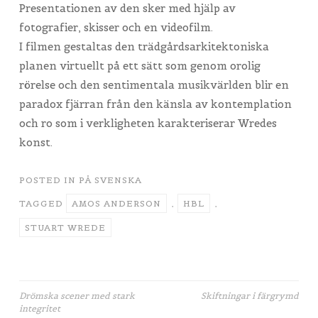
Presentationen av den sker med hjälp av
fotografier, skisser och en videofilm.
I filmen gestaltas den trädgårdsarkitektoniska
planen virtuellt på ett sätt som genom orolig
rörelse och den sentimentala musikvärlden blir en
paradox fjärran från den känsla av kontemplation
och ro som i verkligheten karakteriserar Wredes
konst.
POSTED IN
PÅ SVENSKA
TAGGED
AMOS ANDERSON
,
HBL
,
STUART WREDE
Artikkelien
Drömska scener med stark
Skiftningar i färgrymd
integritet