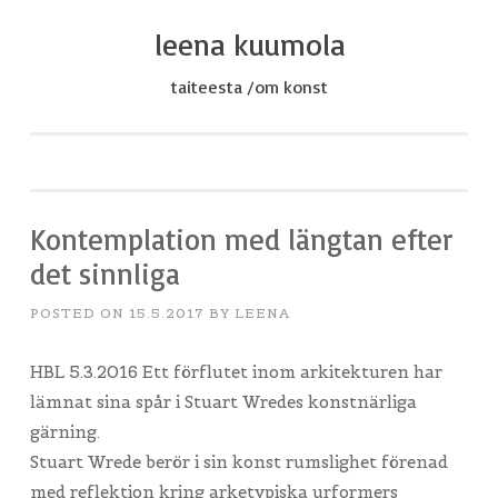
leena kuumola
Skip
to
taiteesta /om konst
content
Kontemplation med längtan efter
det sinnliga
POSTED ON
15.5.2017
BY
LEENA
HBL 5.3.2016 Ett förflutet inom arkitekturen har
lämnat sina spår i Stuart Wredes konstnärliga
gärning.
Stuart Wrede berör i sin konst rumslighet förenad
med reflektion kring arketypiska urformers