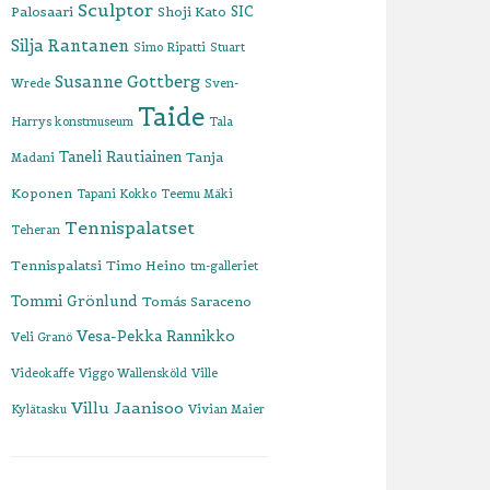
Sculptor
SIC
Palosaari
Shoji Kato
Silja Rantanen
Simo Ripatti
Stuart
Susanne Gottberg
Wrede
Sven-
Taide
Harrys konstmuseum
Tala
Taneli Rautiainen
Tanja
Madani
Koponen
Tapani Kokko
Teemu Mäki
Tennispalatset
Teheran
Tennispalatsi
Timo Heino
tm-galleriet
Tommi Grönlund
Tomás Saraceno
Vesa-Pekka Rannikko
Veli Granö
Videokaffe
Viggo Wallensköld
Ville
Villu Jaanisoo
Kylätasku
Vivian Maier