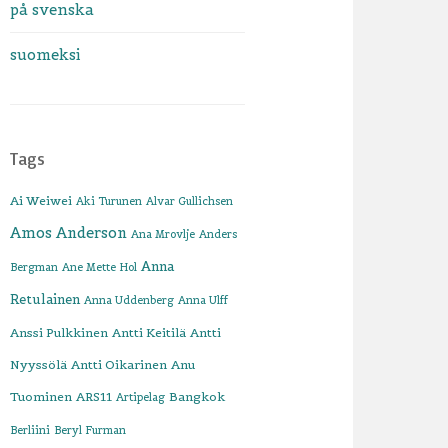
på svenska
suomeksi
Tags
Ai Weiwei
Aki Turunen
Alvar Gullichsen
Amos Anderson
Ana Mrovlje
Anders
Anna
Bergman
Ane Mette Hol
Retulainen
Anna Uddenberg
Anna Ulff
Anssi Pulkkinen
Antti Keitilä
Antti
Nyyssölä
Antti Oikarinen
Anu
Tuominen
ARS11
Bangkok
Artipelag
Berliini
Beryl Furman