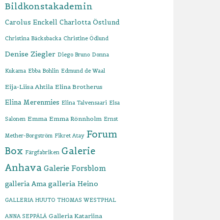
Bildkonstakademin
Carolus Enckell
Charlotta Östlund
Christina Bäcksbacka
Christine Ödlund
Denise Ziegler
Diego Bruno
Donna
Kukama
Ebba Bohlin
Edmund de Waal
Eija-Liisa Ahtila
Elina Brotherus
Elina Merenmies
Elina Talvensaari
Elsa
Emma
Emma Rönnholm
Salonen
Ernst
Forum
Mether-Borgström
Fikret Atay
Box
Galerie
Färgfabriken
Anhava
Galerie Forsblom
galleria Heino
galleria Ama
GALLERIA HUUTO THOMAS WESTPHAL
Galleria Katariina
ANNA SEPPÄLÄ