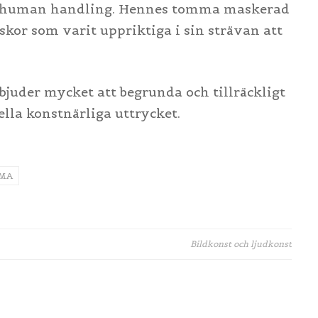
en human handling. Hennes tomma maskerad
skor som varit uppriktiga i sin strävan att
juder mycket att begrunda och tillräckligt
lla konstnärliga uttrycket.
MA
Bildkonst och ljudkonst