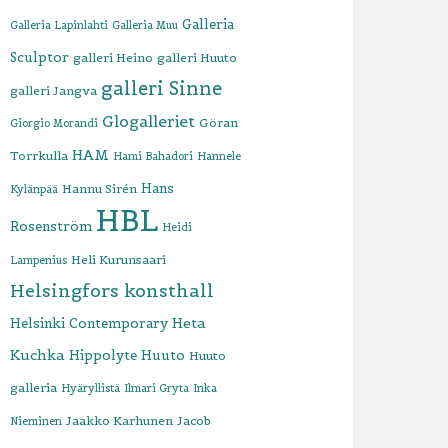
Galleria
Galleria Lapinlahti
Galleria Muu
Sculptor
galleri Heino
galleri Huuto
galleri Sinne
galleri Jangva
Glogalleriet
Göran
Giorgio Morandi
HAM
Torrkulla
Hami Bahadori
Hannele
Hans
Hannu Sirén
Kylänpää
HBL
Rosenström
Heidi
Heli Kurunsaari
Lampenius
Helsingfors konsthall
Heta
Helsinki Contemporary
Kuchka
Hippolyte
Huuto
Huuto
galleria
Hyäryllistä
Ilmari Gryta
Inka
Jaakko Karhunen
Jacob
Nieminen