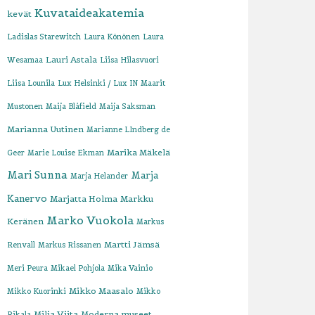
Kuvataideakatemia
kevät
Ladislas Starewitch
Laura Könönen
Laura
Lauri Astala
Wesamaa
Liisa Hilasvuori
Liisa Lounila
Lux Helsinki / Lux IN
Maarit
Mustonen
Maija Blåfield
Maija Saksman
Marianna Uutinen
Marianne LIndberg de
Marika Mäkelä
Geer
Marie Louise Ekman
Mari Sunna
Marja
Marja Helander
Kanervo
Marjatta Holma
Markku
Marko Vuokola
Keränen
Markus
Martti Jämsä
Renvall
Markus Rissanen
Meri Peura
Mikael Pohjola
Mika Vainio
Mikko Maasalo
Mikko Kuorinki
Mikko
Milja Viita
Moderna museet
Rikala