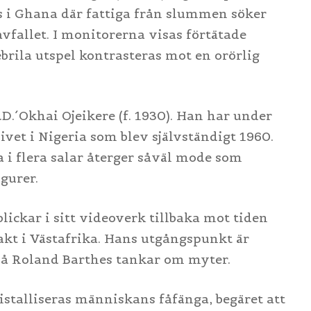
s i Ghana där fattiga från slummen söker
avfallet. I monitorerna visas förtätade
brila utspel kontrasteras mot en orörlig
.D.´Okhai Ojeikere (f. 1930). Han har under
vet i Nigeria som blev självständigt 1960.
a i flera salar återger såväl mode som
igurer.
blickar i sitt videoverk tillbaka mot tiden
kt i Västafrika. Hans utgångspunkt är
 på Roland Barthes tankar om myter.
istalliseras människans fåfänga, begäret att