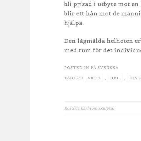
bli prisad i utbyte mot 
blir ett hån mot de männi
hjälpa.
Den lågmälda helheten erb
med rum för det individue
POSTED IN
PÅ SVENSKA
TAGGED
ARS11
,
HBL
,
KIAS
Rostfria kärl som skulptur
Artikkelien
selaus