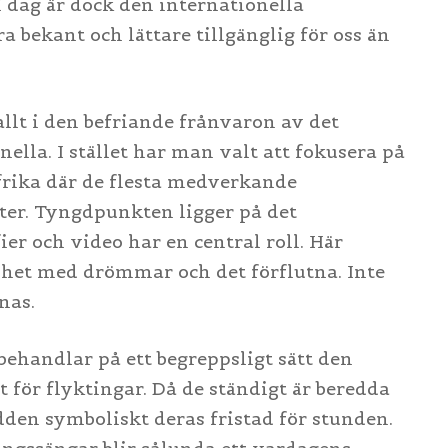
I dag är dock den internationella
 bekant och lättare tillgänglig för oss än
llt i den befriande frånvaron av det
ella. I stället har man valt att fokusera på
Afrika där de flesta medverkande
ter. Tyngdpunkten ligger på det
er och video har en central roll. Här
het med drömmar och det förflutna. Inte
nas.
behandlar på ett begreppsligt sätt den
t för flyktingar. Då de ständigt är beredda
bädden symboliskt deras fristad för stunden.