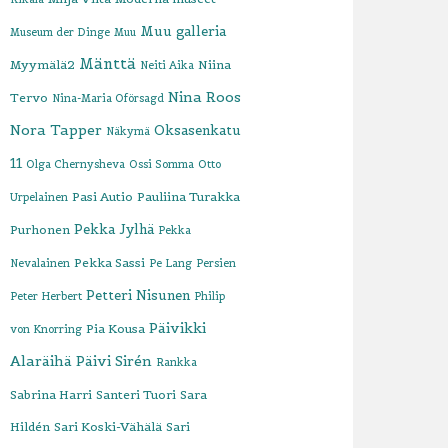
Muu galleria
Museum der Dinge
Muu
Mänttä
Myymälä2
Niina
Neiti Aika
Nina Roos
Tervo
Nina-Maria Oförsagd
Nora Tapper
Oksasenkatu
Näkymä
11
Olga Chernysheva
Ossi Somma
Otto
Pasi Autio
Pauliina Turakka
Urpelainen
Pekka Jylhä
Purhonen
Pekka
Pekka Sassi
Nevalainen
Pe Lang
Persien
Petteri Nisunen
Peter Herbert
Philip
Päivikki
Pia Kousa
von Knorring
Alaräihä
Päivi Sirén
Rankka
Sabrina Harri
Santeri Tuori
Sara
Hildén
Sari Koski-Vähälä
Sari