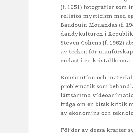
(f. 1951) fotografier som 
religiös mysticism med eg
Baudouin Mouandas (f. 198
dandykulturen i Republike
Steven Cohens (f. 1962) a
av tecken för utanförska
endast i en kristallkrona.
Konsumtion och materiali
problematik som behandlas 
lättsamma videoanimation.
fråga om en bitsk kritik 
av ekonomins och teknolo
Följder av dessa krafter sy