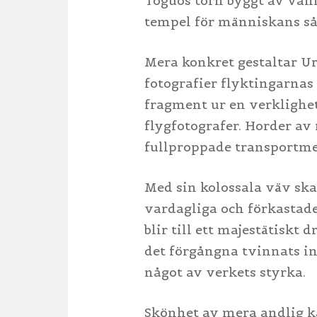
Toguos torn byggt av våni
tempel för människans sår
Mera konkret gestaltar Ur
fotografier flyktingarnas 
fragment ur en verklighet
flygfotografer. Horder av 
fullproppade transportmed
Med sin kolossala väv ska
vardagliga och förkastad
blir till ett majestätiskt
det förgångna tvinnats in
något av verkets styrka.
Skönhet av mera andlig k