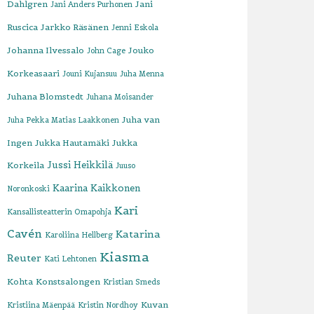
Dahlgren
Jani
Jani Anders Purhonen
Ruscica
Jarkko Räsänen
Jenni Eskola
Johanna Ilvessalo
Jouko
John Cage
Korkeasaari
Jouni Kujansuu
Juha Menna
Juhana Blomstedt
Juhana Moisander
Juha van
Juha Pekka Matias Laakkonen
Ingen
Jukka Hautamäki
Jukka
Jussi Heikkilä
Korkeila
Juuso
Kaarina Kaikkonen
Noronkoski
Kari
Kansallisteatterin Omapohja
Cavén
Katarina
Karoliina Hellberg
Kiasma
Reuter
Kati Lehtonen
Kohta
Konstsalongen
Kristian Smeds
Kuvan
Kristiina Mäenpää
Kristin Nordhoy