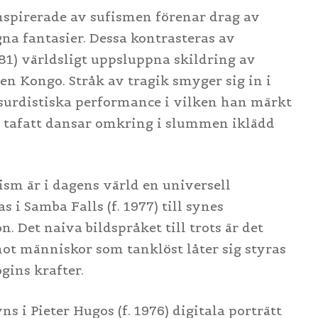
inspirerade av sufismen förenar drag av
na fantasier. Dessa kontrasteras av
1) världsligt uppsluppna skildring av
n Kongo. Stråk av tragik smyger sig in i
bsurdistiska performance i vilken han märkt
p tafatt dansar omkring i slummen iklädd
sm är i dagens värld en universell
i Samba Falls (f. 1977) till synes
 Det naiva bildspråket till trots är det
mot människor som tanklöst låter sig styras
gins krafter.
ns i Pieter Hugos (f. 1976) digitala porträtt