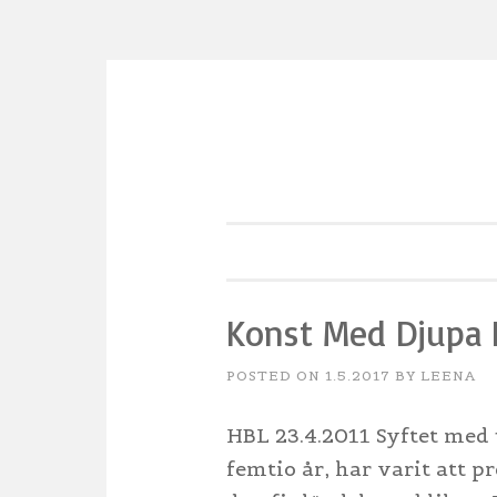
Skip
to
content
Konst Med Djupa 
POSTED ON
1.5.2017
BY
LEENA
HBL 23.4.2011 Syftet med 
femtio år, har varit att p