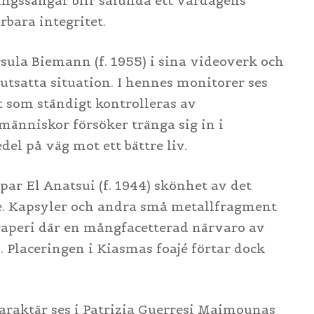
ngssängar blir sålunda ett vardagens
bara integritet.
sula Biemann (f. 1955) i sina videoverk och
utsatta situation. I hennes monitorer ses
 som ständigt kontrolleras av
människor försöker tränga sig in i
el på väg mot ett bättre liv.
par El Anatsui (f. 1944) skönhet av det
e. Kapsyler och andra små metallfragment
 draperi där en mångfacetterad närvaro av
. Placeringen i Kiasmas foajé förtar dock
araktär ses i Patrizia Guerresi Maimounas