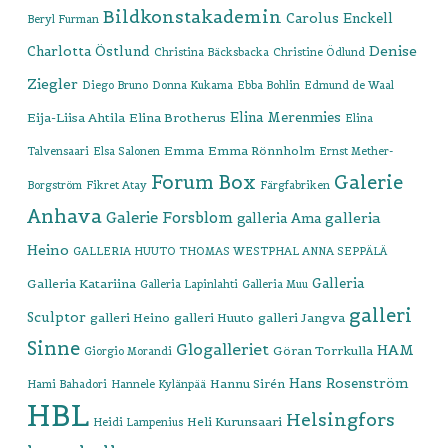
Bildkonstakademin
Carolus Enckell
Beryl Furman
Denise
Charlotta Östlund
Christina Bäcksbacka
Christine Ödlund
Ziegler
Diego Bruno
Donna Kukama
Ebba Bohlin
Edmund de Waal
Elina Merenmies
Eija-Liisa Ahtila
Elina Brotherus
Elina
Emma
Emma Rönnholm
Talvensaari
Elsa Salonen
Ernst Mether-
Forum Box
Galerie
Borgström
Fikret Atay
Färgfabriken
Anhava
Galerie Forsblom
galleria
galleria Ama
Heino
GALLERIA HUUTO THOMAS WESTPHAL ANNA SEPPÄLÄ
Galleria
Galleria Katariina
Galleria Lapinlahti
Galleria Muu
galleri
Sculptor
galleri Heino
galleri Huuto
galleri Jangva
Sinne
Glogalleriet
HAM
Göran Torrkulla
Giorgio Morandi
Hans Rosenström
Hannu Sirén
Hami Bahadori
Hannele Kylänpää
HBL
Helsingfors
Heli Kurunsaari
Heidi Lampenius