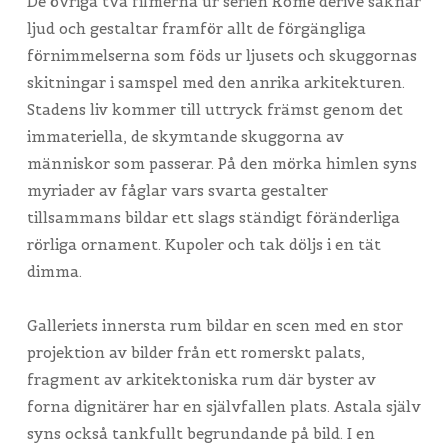
De övriga två filmerna ur serien Rome dérive saknar
ljud och gestaltar framför allt de förgängliga
förnimmelserna som föds ur ljusets och skuggornas
skitningar i samspel med den anrika arkitekturen.
Stadens liv kommer till uttryck främst genom det
immateriella, de skymtande skuggorna av
människor som passerar. På den mörka himlen syns
myriader av fåglar vars svarta gestalter
tillsammans bildar ett slags ständigt föränderliga
rörliga ornament. Kupoler och tak döljs i en tät
dimma.
Galleriets innersta rum bildar en scen med en stor
projektion av bilder från ett romerskt palats,
fragment av arkitektoniska rum där byster av
forna dignitärer har en självfallen plats. Astala själv
syns också tankfullt begrundande på bild. I en