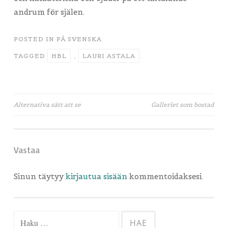
andrum för själen.
POSTED IN
PÅ SVENSKA
TAGGED
HBL
,
LAURI ASTALA
Artikkelien
Alternativa sätt att se
Galleriet som bostad
selaus
Vastaa
Sinun täytyy
kirjautua sisään
kommentoidaksesi.
Haku: