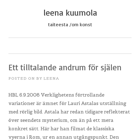
leena kuumola
Skip
to
taiteesta /om konst
content
Ett tilltalande andrum för själen
POSTED ON
BY
LEENA
HBL 6.9.2008 Verklighetens förtrollande
variationer är ämnet för Lauri Astalas utställning
med rörlig bild. Astala har redan tidigare reflekterat
över seendets mysterium, om än på ett mera
konkret sätt. Här har han filmat de klassiska
vyerna i Rom, ur en annan utgångspunkt. Den