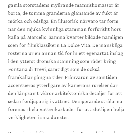
gamla storstadens myllrande människomassor är
borta, de tomma gränderna glänsande av fukt är
mörka och ödsliga. En illusorisk närvaro tar form
när den mjuka kvinnliga stämman förföriskt hörs
kalla på Marcello. Samma kvarter bildade nämligen
scen för filmklassikern La Dolce Vita. De mänskliga
rösterna ur en annan tid för in ett egenartat inslag
i den ytterst drömska stämning som råder kring
Fontana di Trevi, samtidigt som de också
framkallar gångna tider. Frånvaron av samtiden
accentueras ytterligare av kamerans rörelser där
den långsamt vidrör arkitektoniska detaljer för att
sedan fördjupa sig i vattnet. De sipprande strålarna
förenas i hela vattenkaskader för att slutligen hölja
verkligheten i sina dunster.