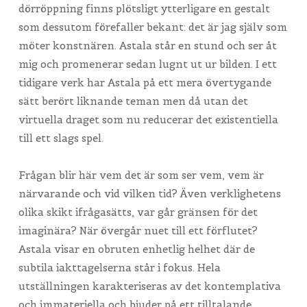
dörröppning finns plötsligt ytterligare en gestalt
som dessutom förefaller bekant: det är jag själv som
möter konstnären. Astala står en stund och ser åt
mig och promenerar sedan lugnt ut ur bilden. I ett
tidigare verk har Astala på ett mera övertygande
sätt berört liknande teman men då utan det
virtuella draget som nu reducerar det existentiella
till ett slags spel.
Frågan blir här vem det är som ser vem, vem är
närvarande och vid vilken tid? Även verklighetens
olika skikt ifrågasätts, var går gränsen för det
imaginära? När övergår nuet till ett förflutet?
Astala visar en obruten enhetlig helhet där de
subtila iakttagelserna står i fokus. Hela
utställningen karakteriseras av det kontemplativa
och immateriella och bjuder på ett tilltalande