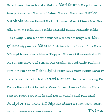
Mari Sunna
Marika Mäkelä
Marie Louise Ekman
Marja Helander
Marko
Marja Kanervo
Marjatta Holma
Markku Keränen
Vuokola
Martti Jämsä
Markus Renvall
Markus Rissanen
Meri Peura
Mikko Maasalo
Mikael Pohjola
Mika Vainio
Mikko Kuorinki
Mikko
Muu
Milja Viita
Moderna museet
Rikala
Museum der Dinge
Muu
Mänttä
galleria
Myymälä2
Niina Tervo
Neiti Aika
Nina-Maria
Nina Roos
Nora Tapper
Oksasenkatu 11
Oförsagd
Näkymä
Pasi Autio
Pauliina
Olga Chernysheva
Ossi Somma
Otto Urpelainen
Pekka Jylhä
Turakka Purhonen
Pekka Sassi
Pekka Nevalainen
Pe
Petteri Nisunen
Pia
Lang
Persien
Peter Herbert
Philip von Knorring
Päivikki Alaräihä
Päivi Sirén
Kousa
Sabrina Harri
Rankka
Santeri Tuori
Sara Hildén
Sari Koski-Vähälä
Sari Palosaari
Sculptor
Silja Rantanen
SIC
Shoji Kato
Simo Ripatti
Stuart
Taide