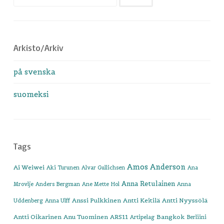
Arkisto/Arkiv
på svenska
suomeksi
Tags
Amos Anderson
Ai Weiwei
Aki Turunen
Alvar Gullichsen
Ana
Anna Retulainen
Mrovlje
Anders Bergman
Ane Mette Hol
Anna
Anssi Pulkkinen
Antti Keitilä
Antti Nyyssölä
Uddenberg
Anna Ulff
Antti Oikarinen
Anu Tuominen
ARS11
Bangkok
Artipelag
Berliini