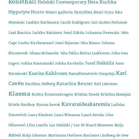
konsthall
Heta Kuchka
Helsinki Contemporary
Hippolyte
Huuto
Huuto galleria
Hyäryllistä
Ilmari Gryta
Inka
Jaakko Karhunen
Jacob Dahlgren
Nieminen
Jani Anders Purhonen
Jani Ruscica
Jarkko Räsänen
Johanna Ilvessalo
Jenni Eskola
John
Jouko Korkeasaari
Juhana
Cage
Jouni Kujansuu
Juha Menna
Blomstedt
Juha van
Juhana Moisander
Juha Pekka Matias Laakkonen
Jussi Heikkilä
Ingen
Jukka Hautamäki
Jukka Korkeila
Juuso
Kari
Kaarina Kaikkonen
Noronkoski
Kansallisteatterin Omapohja
Cavén
Katarina Reuter
Karoliina Hellberg
Kati Lehtonen
Kiasma
Kohta
Konstsalongen
Kristian Smeds
Kristiina Mäenpää
Kuvataideakatemia
Kuvan kevät
Kristin Nordhoy
Ladislas
Lauri Astala
Starewitch
Laura Könönen
Laura Wesamaa
Liisa
Hilasvuori
Liisa Lounila
Lux Helsinki / Lux IN
Maarit Mustonen
Maija
Marianna Uutinen
Blåfield
Maija Saksman
Marianne LIndberg de Geer