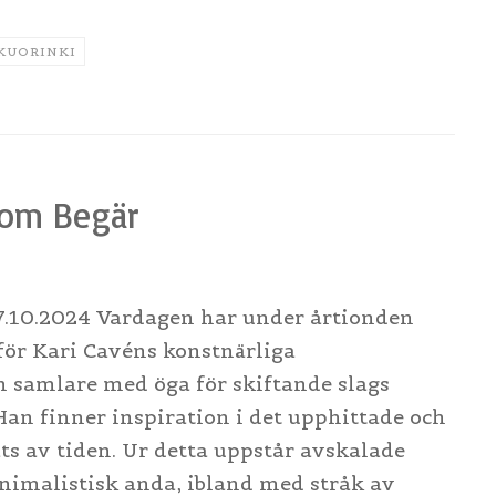
KUORINKI
Som Begär
0.2024 Vardagen har under årtionden
 för Kari Cavéns konstnärliga
 samlare med öga för skiftande slags
an finner inspiration i det upphittade och
ts av tiden. Ur detta uppstår avskalade
inimalistisk anda, ibland med stråk av