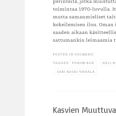
perinteitä, jotka muistut
toimintaa 1970-luvulla. I
mutta samanmieliset taite
kokeilemisen ilon. Oman 
saaden aikaan käsitteellis
sattumankin leimaamia teo
POSTED IN
SUOMEKSI
TAGGED
FORUM BOX
,
HELI K
,
SARI KOSKI-VÄHÄLÄ
Kasvien Muuttuva