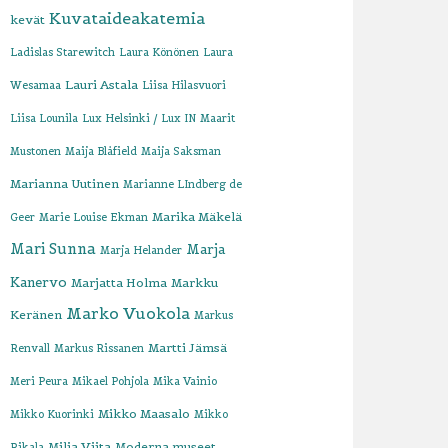
Kuvataideakatemia
kevät
Ladislas Starewitch
Laura Könönen
Laura
Lauri Astala
Wesamaa
Liisa Hilasvuori
Liisa Lounila
Lux Helsinki / Lux IN
Maarit
Mustonen
Maija Blåfield
Maija Saksman
Marianna Uutinen
Marianne LIndberg de
Marika Mäkelä
Geer
Marie Louise Ekman
Mari Sunna
Marja
Marja Helander
Kanervo
Marjatta Holma
Markku
Marko Vuokola
Keränen
Markus
Martti Jämsä
Renvall
Markus Rissanen
Meri Peura
Mikael Pohjola
Mika Vainio
Mikko Maasalo
Mikko Kuorinki
Mikko
Milja Viita
Moderna museet
Rikala