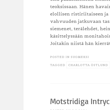
teoksissaan. Hänen havai
elollisen ristiriitaiseen 
vahvuuden jatkuvaan tas
siemenet, terälehdet, hei
käsittelyssään monitahoisi
Joitakin niistä hän kierrät
POSTED IN
SUOMEKSI
TAGGED
CHARLOTTA ÖSTLUND
Motstridiga Intry