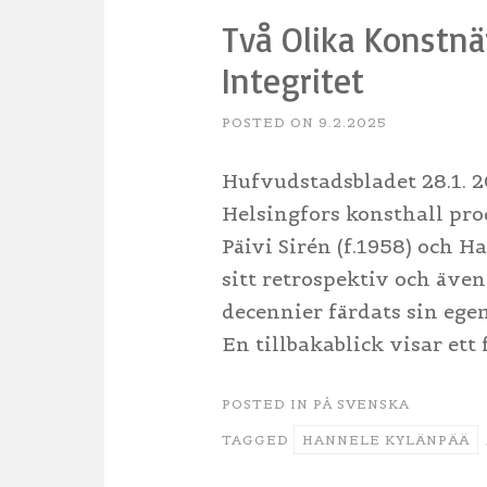
Två Olika Konstnär
Integritet
POSTED ON
9.2.2025
Hufvudstadsbladet 28.1. 2
Helsingfors konsthall pr
Päivi Sirén (f.1958) och H
sitt retrospektiv och äve
decennier färdats sin ege
En tillbakablick visar ett
POSTED IN
PÅ SVENSKA
TAGGED
HANNELE KYLÄNPÄÄ