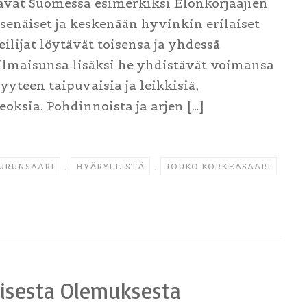
tavat Suomessa esimerkiksi Elonkorjaajien
tsenäiset ja keskenään hyvinkin erilaiset
ilijat löytävät toisensa ja yhdessä
ilmaisunsa lisäksi he yhdistävät voimansa
yyteen taipuvaisia ja leikkisiä,
ksia. Pohdinnoista ja arjen […]
URUNSAARI
,
HYÄRYLLISTÄ
,
JOUKO KORKEASAARI
isesta Olemuksesta