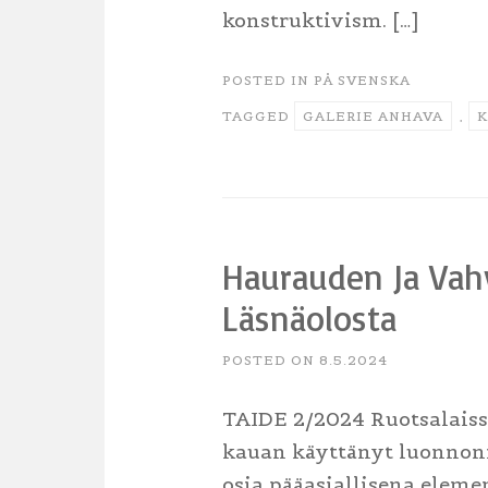
konstruktivism. […]
POSTED IN
PÅ SVENSKA
TAGGED
GALERIE ANHAVA
,
K
Haurauden Ja Vah
Läsnäolosta
POSTED ON
8.5.2024
TAIDE 2/2024 Ruotsalaissy
kauan käyttänyt luonnonma
osia pääasiallisena elemen