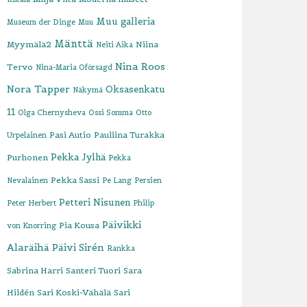
Muu galleria
Museum der Dinge
Muu
Mänttä
Myymälä2
Niina
Neiti Aika
Nina Roos
Tervo
Nina-Maria Oförsagd
Nora Tapper
Oksasenkatu
Näkymä
11
Olga Chernysheva
Ossi Somma
Otto
Pasi Autio
Pauliina Turakka
Urpelainen
Pekka Jylhä
Purhonen
Pekka
Pekka Sassi
Nevalainen
Pe Lang
Persien
Petteri Nisunen
Peter Herbert
Philip
Päivikki
Pia Kousa
von Knorring
Alaräihä
Päivi Sirén
Rankka
Sabrina Harri
Santeri Tuori
Sara
Hildén
Sari Koski-Vähälä
Sari