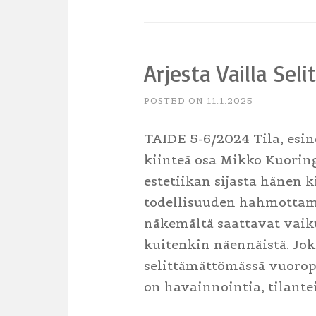
Arjesta Vailla Seli
POSTED ON
11.1.2025
TAIDE 5-6/2024 Tila, esine
kiinteä osa Mikko Kuoringi
estetiikan sijasta hänen
todellisuuden hahmottamis
näkemältä saattavat vaikut
kuitenkin näennäistä. Jok
selittämättömässä vuorop
on havainnointia, tilante