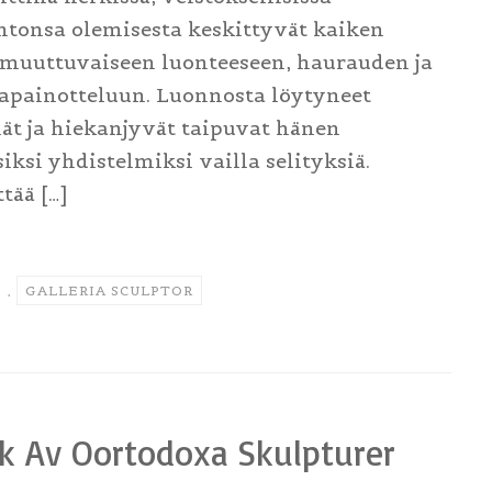
ntonsa olemisesta keskittyvät kaiken
ja muuttuvaiseen luonteeseen, haurauden ja
apainotteluun. Luonnosta löytyneet
nät ja hiekanjyvät taipuvat hänen
ksi yhdistelmiksi vailla selityksiä.
tää […]
,
GALLERIA SCULPTOR
ck Av Oortodoxa Skulpturer