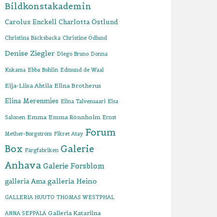
Bildkonstakademin
Carolus Enckell
Charlotta Östlund
Christina Bäcksbacka
Christine Ödlund
Denise Ziegler
Diego Bruno
Donna
Kukama
Ebba Bohlin
Edmund de Waal
Eija-Liisa Ahtila
Elina Brotherus
Elina Merenmies
Elina Talvensaari
Elsa
Emma
Emma Rönnholm
Salonen
Ernst
Forum
Mether-Borgström
Fikret Atay
Box
Galerie
Färgfabriken
Anhava
Galerie Forsblom
galleria Heino
galleria Ama
GALLERIA HUUTO THOMAS WESTPHAL
Galleria Katariina
ANNA SEPPÄLÄ