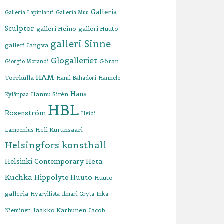
Galleria
Galleria Lapinlahti
Galleria Muu
Sculptor
galleri Heino
galleri Huuto
galleri Sinne
galleri Jangva
Glogalleriet
Göran
Giorgio Morandi
HAM
Torrkulla
Hami Bahadori
Hannele
Hans
Hannu Sirén
Kylänpää
HBL
Rosenström
Heidi
Heli Kurunsaari
Lampenius
Helsingfors konsthall
Heta
Helsinki Contemporary
Kuchka
Hippolyte
Huuto
Huuto
galleria
Hyäryllistä
Ilmari Gryta
Inka
Jaakko Karhunen
Jacob
Nieminen