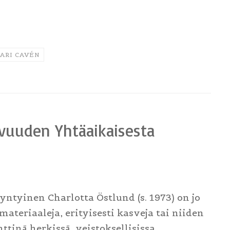
ARI CAVÉN
vuuden Yhtäaikaisesta
ntyinen Charlotta Östlund (s. 1973) on jo
teriaaleja, erityisesti kasveja tai niiden
ttinä herkissä, veistoksellisissa