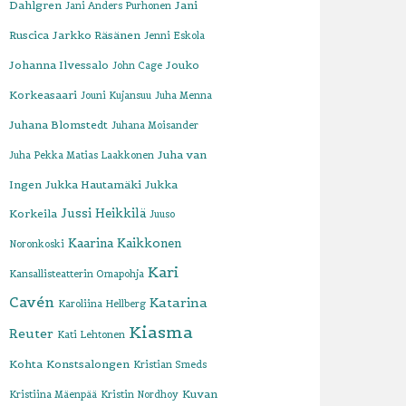
Dahlgren
Jani
Jani Anders Purhonen
Ruscica
Jarkko Räsänen
Jenni Eskola
Johanna Ilvessalo
Jouko
John Cage
Korkeasaari
Jouni Kujansuu
Juha Menna
Juhana Blomstedt
Juhana Moisander
Juha van
Juha Pekka Matias Laakkonen
Ingen
Jukka Hautamäki
Jukka
Jussi Heikkilä
Korkeila
Juuso
Kaarina Kaikkonen
Noronkoski
Kari
Kansallisteatterin Omapohja
Cavén
Katarina
Karoliina Hellberg
Kiasma
Reuter
Kati Lehtonen
Kohta
Konstsalongen
Kristian Smeds
Kuvan
Kristiina Mäenpää
Kristin Nordhoy