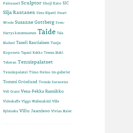
Sculptor
SIC
Palosaari
Shoji Kato
Silja Rantanen
Simo Ripatti
Stuart
Susanne Gottberg
Wrede
Sven-
Taide
Harrys konstmuseum
Tala
Taneli Rautiainen
Tanja
Madani
Koponen
Tapani Kokko
Teemu Mäki
Tennispalatset
Teheran
Tennispalatsi
Timo Heino
tm-galleriet
Tommi Grönlund
Tomás Saraceno
Vesa-Pekka Rannikko
Veli Granö
Videokaffe
Viggo Wallensköld
Ville
Villu Jaanisoo
Kylätasku
Vivian Maier