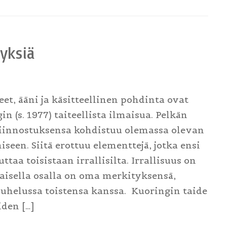
tyksiä
et, ääni ja käsitteellinen pohdinta ovat
n (s. 1977) taiteellista ilmaisua. Pelkän
 kiinnostuksensa kohdistuu olemassa olevan
een. Siitä erottuu elementtejä, jotka ensi
taa toisistaan irrallisilta. Irrallisuus on
aisella osalla on oma merkityksensä,
uhelussa toistensa kanssa. Kuoringin taide
iden […]