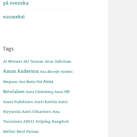
på svenska
suomeksi
Tags
Ai Weiwei
Aki Turunen
Alvar Gullichsen
Amos Anderson
Ana Mrovlje
Anders
Anna
Bergman
Ane Mette Hol
Retulainen
Anna Uddenberg
Anna Ulff
Anssi Pulkkinen
Antti Keitilä
Antti
Nyyssölä
Antti Oikarinen
Anu
Tuominen
ARS11
Bangkok
Artipelag
Berliini
Beryl Furman