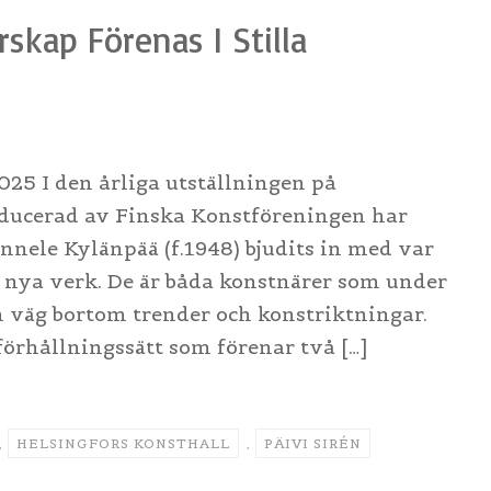
skap Förenas I Stilla
025 I den årliga utställningen på
oducerad av Finska Konstföreningen har
annele Kylänpää (f.1948) bjudits in med var
n nya verk. De är båda konstnärer som under
n väg bortom trender och konstriktningar.
 förhållningssätt som förenar två […]
,
HELSINGFORS KONSTHALL
,
PÄIVI SIRÉN