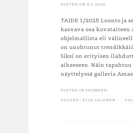
POSTED ON
8.3.2025
TAIDE 1/2025 Luonto ja se
kasvava osa kuvataiteen a
ohjelmallista eli välineell
on unohtunut trendikkäide
Siksi on erityisen ilahdu
aiheeseen. Näin tapahtuu 
näyttelyssä galleria Amas
POSTED IN
SUOMEKSI
TAGGED
ELSA SALONEN
,
GAL